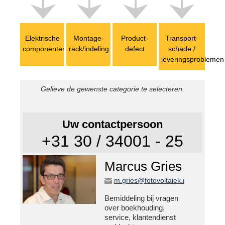
Contact
Elektrische
Management
Montage­
Product­
Transport­
componenten
rack/indeling
defect
schade /
Verkoopmanagement
leveringsproblemen
Verkoop
Key Account Management
Projectplanning
Gelieve de gewenste categorie te selecteren.
Logistiek
Verzending
Contactbemiddeling
Uw contactpersoon
After Sales / Klacht
+31 30 / 34001 - 25
Marketing
Inkoop
Marcus Gries
Administratie
IT
m.gries@fotovoltaiek.nl
Softwareontwikkeling
Bemiddeling bij vragen
over boekhouding,
Voor vakpartners
service, klantendienst
Persruimte