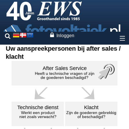
Inloggen
Uw aanspreekpersonen bij after sales /
Over ons
klacht
Prijzen
After Sales Service
Heeft u technische vragen of zijn
de goederen beschadigd?
Onze merken
Diensten
Technische dienst
Klacht
Fotovoltaiek
Werkt een product
Zijn de goederen gebrekkig
niet zoals verwacht?
of beschadigd?
Contact