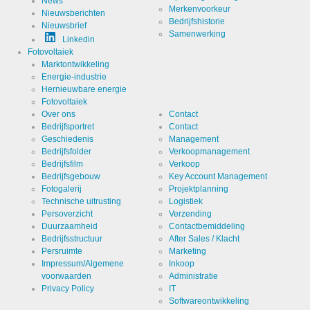
News
Merkenvoorkeur
Nieuwsberichten
Bedrijfshistorie
Nieuwsbrief
Cookies die noodzakelijk zijn voor de evaluatie van het
Samenwerking
Linkedin
gebruikersgedrag:
Fotovoltaiek
Marktontwikkeling
Naam
LinkedIn
Energie-industrie
Hernieuwbare energie
Aanbieder
Fotovoltaiek
LinkedIn
Corporation
Over ons
Contact
Bedrijfsportret
Contact
Doel
Cookie van
Geschiedenis
Management
LinkedIn
voor
Bedrijfsfolder
Verkoopmanagement
website
Cookie Naam
linkedin
Bedrijfsfilm
Verkoop
analytics.
Bedrijfsgebouw
Key Account Management
Genereert
statistische
Fotogalerij
Projektplanning
Cookie Runtime
2 jaar
gegevens
Technische uitrusting
Logistiek
over hoe de
Persoverzicht
Verzending
bezoeker
de website
Duurzaamheid
Contactbemiddeling
gebruikt.
Bedrijfsstructuur
After Sales / Klacht
Persruimte
Marketing
Infos schließen
Impressum/Algemene
Inkoop
voorwaarden
Administratie
Privacy Policy
IT
Softwareontwikkeling