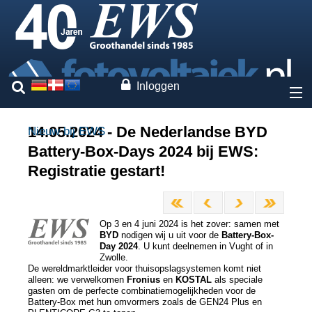
Inloggen
Over ons
14.05.2024 - De Nederlandse BYD
Nieuw bij EWS
Battery-Box-Days 2024 bij EWS:
Prijzen
Registratie gestart!
Onze merken
Op 3 en 4 juni 2024 is het zover: samen met
Diensten
BYD
nodigen wij u uit voor de
Battery-Box-
Day 2024
. U kunt deelnemen in Vught of in
Zwolle.
Fotovoltaiek
De wereldmarktleider voor thuisopslagsystemen komt niet
alleen: we verwelkomen
Fronius
en
KOSTAL
als speciale
gasten om de perfecte combinatiemogelijkheden voor de
Battery-Box met hun omvormers zoals de GEN24 Plus en
Contact