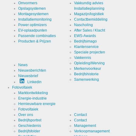
_ga,_gid
analyse.
Omvormers
Vakkundig advies
Genereert
Opslagsystemen
Installatieplanning
statistische
Cookie Runtime
2 jaar
Montagesystemen
Magazijn/logistiek
gegevens
over hoe de
Installatiemonitoring
Contactbemiddeling
bezoeker
Power optimizers
Nascholing
de website
gebruikt.
EV-oplaadpunten
After Sales / Klacht
Passende combinaties
EWS-Awards
Producten & Prijzen
Bedrijfsimago
Cookies die noodzakelijk zijn voor de evaluatie van het
Klantenservice
gebruikersgedrag:
Speciale projecten
Vakkennis
Naam
Opleiding/Werving
LinkedIn
News
Merkenvoorkeur
Nieuwsberichten
Bedrijfshistorie
Nieuwsbrief
Aanbieder
LinkedIn
Samenwerking
Corporation
Linkedin
Fotovoltaiek
Doel
Cookie van
Marktontwikkeling
LinkedIn
Energie-industrie
voor
website
Cookie Naam
Hernieuwbare energie
linkedin
analytics.
Fotovoltaiek
Genereert
statistische
Over ons
Contact
Cookie Runtime
2 jaar
gegevens
Bedrijfsportret
Contact
over hoe de
Geschiedenis
Management
bezoeker
de website
Bedrijfsfolder
Verkoopmanagement
gebruikt.