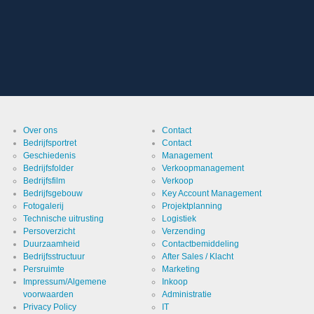
Over ons
Contact
Bedrijfsportret
Contact
g:
Geschiedenis
Management
Bedrijfsfolder
Verkoopmanagement
Bedrijfsfilm
Verkoop
Bedrijfsgebouw
Key Account Management
Fotogalerij
Projektplanning
Technische uitrusting
Logistiek
Persoverzicht
Verzending
Duurzaamheid
Contactbemiddeling
Bedrijfsstructuur
After Sales / Klacht
Persruimte
Marketing
Impressum/Algemene
Inkoop
voorwaarden
Administratie
Privacy Policy
IT