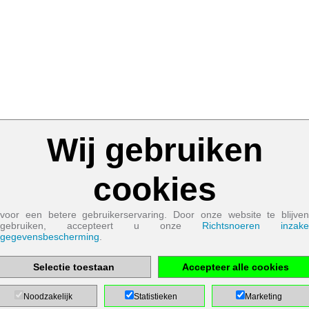
Wij gebruiken
Cookies die noodzakelijk zijn voor de werking van de site:
Naam
cookies
PHP
Session
Cookie
Aanbieder
EWS GmbH
voor een betere gebruikerservaring. Door onze website te blijven
& Co. KG
gebruiken, accepteert u onze
Richtsnoeren inzake
Doel
gegevensbescherming
.
Bescherming
contactformulier
/ SPAM
bescherming
Cookie Naam
Selectie toestaan
Accepteer alle cookies
PHPSESSID
Noodzakelijk
Statistieken
Marketing
Cookie Runtime
undefined