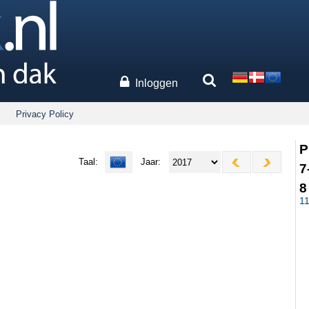
Inloggen
Privacy Policy
P
Taal:
Jaar:
7
8
1