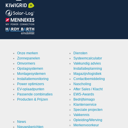
Onze merken
Diensten
Zonnepanelen
Systeemcalculator
C
Omvormers
Vakkundig advies
Opslagsystemen
Installatieplanning
Montagesystemen
Magazijn/logistiek
Installatiemonitoring
Contactbemiddeling
Power optimizers
Nascholing
EV-oplaadpunten
After Sales / Klacht
Passende combinaties
EWS-Awards
Producten & Prijzen
Bedrijfsimago
Klantenservice
Speciale projecten
Vakkennis
Opleiding/Werving
News
Merkenvoorkeur
Nieuwsberichten