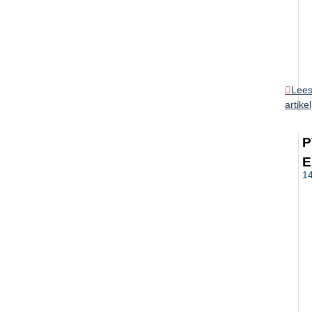
Lee
artikel
P
E
1