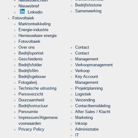
Nieuwsberichten
Analytics
Bedrijfshistorie
Nieuwsbrief
Samenwerking
Aanbieder
Linkedin
Google
LLC
Fotovoltaiek
Marktontwikkeling
Doel
Cookie van
Energie-industrie
Google
voor
Hernieuwbare energie
website-
Cookie Naam
_ga,_gid
Fotovoltaiek
analyse.
Genereert
Over ons
Contact
statistische
Bedrijfsportret
Contact
Cookie Runtime
2 jaar
gegevens
over hoe de
Geschiedenis
Management
bezoeker
Bedrijfsfolder
Verkoopmanagement
de website
Bedrijfsfilm
Verkoop
gebruikt.
Bedrijfsgebouw
Key Account
Fotogalerij
Management
Cookies die noodzakelijk zijn voor de evaluatie van het
Technische uitrusting
Projektplanning
gebruikersgedrag:
Persoverzicht
Logistiek
Duurzaamheid
Verzending
Naam
LinkedIn
Bedrijfsstructuur
Contactbemiddeling
Persruimte
After Sales / Klacht
Aanbieder
Impressum/Algemene
Marketing
LinkedIn
Corporation
voorwaarden
Inkoop
Privacy Policy
Administratie
Doel
Cookie van
IT
LinkedIn