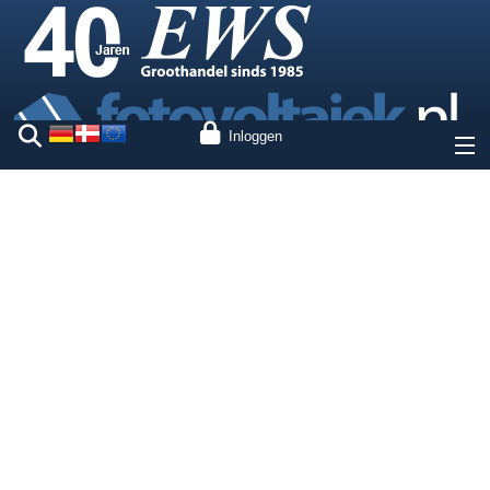
Inloggen
Over ons
Prijzen
Onze merken
Diensten
Fotovoltaiek
Contact