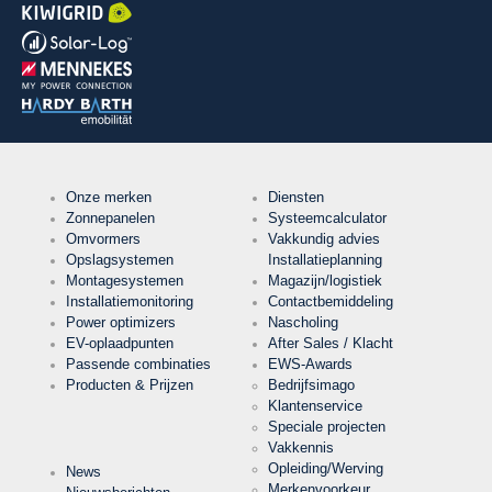
Cookie Runtime
undefined
Naam
Cookieopslag
Besluit
cookie
Aanbieder
EWS GmbH
& Co. KG
Onze merken
Diensten
Doel
Slaat de
Zonnepanelen
Systeemcalculator
instellingen
Omvormers
Vakkundig advies
van de
bezoeker
Cookie Naam
Opslagsystemen
Installatieplanning
ews
met
Montagesystemen
Magazijn/logistiek
betrekking
tot het
Installatiemonitoring
Contactbemiddeling
Cookie Runtime
1 jaar
opslaan
Power optimizers
Nascholing
van cookies
op.
EV-oplaadpunten
After Sales / Klacht
Passende combinaties
EWS-Awards
Producten & Prijzen
Bedrijfsimago
Klantenservice
Cookies die nodig zijn voor de evaluatie van
Speciale projecten
gebruikersstatistieken
Vakkennis
Opleiding/Werving
News
Naam
Merkenvoorkeur
Google