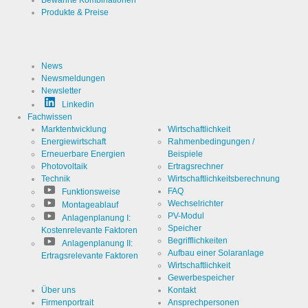
Bewährte Kombinationen
Produkte & Preise
News
Newsmeldungen
Newsletter
Linkedin
Fachwissen
Marktentwicklung
Wirtschaftlichkeit
Energiewirtschaft
Rahmenbedingungen /
Erneuerbare Energien
Beispiele
Photovoltaik
Ertragsrechner
Technik
Wirtschaftlichkeitsberechnung
FAQ
Funktionsweise
Wechselrichter
Montageablauf
PV-Modul
Anlagenplanung I:
Speicher
Kostenrelevante Faktoren
Begrifflichkeiten
Anlagenplanung II:
Aufbau einer Solaranlage
Ertragsrelevante Faktoren
Wirtschaftlichkeit
Gewerbespeicher
Über uns
Kontakt
Firmenportrait
Ansprechpersonen