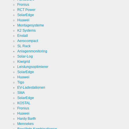
Fronius
RCT Power
Cookies die zur Auswertung des Benutzerverhaltens
SolarEdge
notwendig sind:
Huawei
Montagesysteme
Name
LinkedIn
K2 Systems
Enstall
Anbieter
Aerocompact
LinkedIn
Corporation
SL Rack
Anlagenmonitoring
Zweck
Cookie von
Solar-Log
LinkedIn für
Website-
Kiwigrid
Analysen.
Cookie Name
linkedin
Leistungsoptimierer
Erzeugt
SolarEdge
statistische
Daten
Huawei
Cookie Laufzeit
2 Jahre
darüber,
Tigo
wie der
Besucher
EV-Ladestationen
die Website
SMA
nutzt.
SolarEdge
KOSTAL
Infos schließen
Fronius
Huawei
Hardy Barth
Mennekes