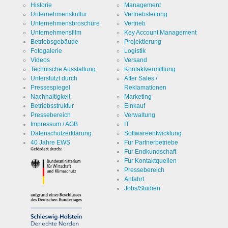
Historie
Management
Unternehmenskultur
Vertriebsleitung
Unternehmensbroschüre
Vertrieb
Unternehmensfilm
Key Account Management
Betriebsgebäude
Projektierung
Fotogalerie
Logistik
Videos
Versand
Technische Ausstattung
Kontaktvermittlung
Unterstützt durch
After Sales /
Pressespiegel
Reklamationen
Nachhaltigkeit
Marketing
Betriebsstruktur
Einkauf
Pressebereich
Verwaltung
Impressum / AGB
IT
Datenschutzerklärung
Softwareentwicklung
40 Jahre EWS
Für Partnerbetriebe
Für Endkundschaft
Für Kontaktquellen
Pressebereich
Anfahrt
Jobs/Studien