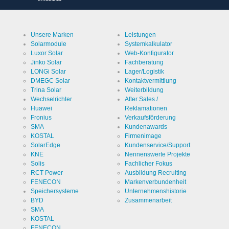
Besucher
bezüglich
der
Cookie Laufzeit
1 Jahr
Speicherung
von
Cookies.
Unsere Marken
Leistungen
Solarmodule
Systemkalkulator
Luxor Solar
Web-Konfigurator
Jinko Solar
Fachberatung
LONGi Solar
Lager/Logistik
Cookies die zur Auswertung der Benutzerstatistik
DMEGC Solar
Kontaktvermittlung
notwendig sind:
Trina Solar
Weiterbildung
Wechselrichter
After Sales /
Name
Google
Huawei
Reklamationen
Analytics
Fronius
Verkaufsförderung
Anbieter
SMA
Kundenawards
Google
LLC
KOSTAL
Firmenimage
SolarEdge
Kundenservice/Support
Zweck
Cookie von
KNE
Nennenswerte Projekte
Google für
Website-
Solis
Fachlicher Fokus
Analysen.
Cookie Name
_ga,_gid
RCT Power
Ausbildung Recruiting
Erzeugt
FENECON
Markenverbundenheit
statistische
Daten
Speichersysteme
Unternehmenshistorie
Cookie Laufzeit
2 Jahre
darüber,
BYD
Zusammenarbeit
wie der
Besucher
SMA
die Website
KOSTAL
nutzt.
FENECON