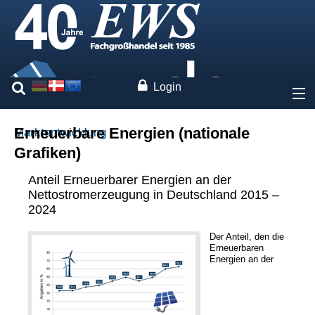
Login
Über uns
Erneuerbare Energien (nationale
Marktentwicklung
Grafiken)
Preise
Anteil Erneuerbarer Energien an der
Nettostromerzeugung in Deutschland 2015 –
Unsere Marken
2024
Leistungen
Der Anteil, den die
Erneuerbaren
Energien an der
Fachwissen
Marktentwicklung