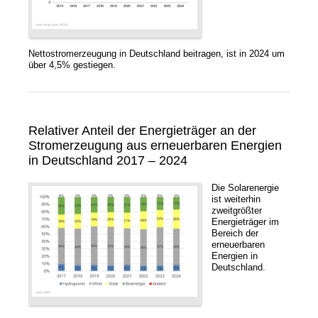
Energiewirtschaft
Erneuerbare Energien
Photovoltaik
Nettostromerzeugung in Deutschland beitragen, ist in 2024 um
über
4,5%
gestiegen.
Technik
Wirtschaftlichkeit
FAQ
Gewerbespeicher
Relativer Anteil der Energieträger an der
Stromerzeugung aus erneuerbaren Energien
in Deutschland 2017 – 2024
Kontakt
Die Solarenergie
ist weiterhin
News
zweitgrößter
Energieträger im
Bereich der
Jobs/Studien
erneuerbaren
Energien in
Deutschland.