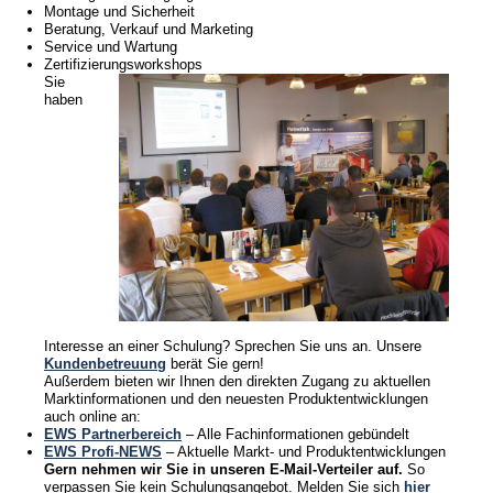
Fachberatung
Montage und Sicherheit
Beratung, Verkauf und Marketing
Lager/Logistik
Service und Wartung
Kontaktvermittlung
Zertifizierungsworkshops
Sie
Weiterbildung
haben
After Sales / Reklamationen
Verkaufsförderung
Kundenawards
Fachwissen
Kontakt
News
Interesse an einer Schulung? Sprechen Sie uns an. Unsere
Kundenbetreuung
berät Sie gern!
Außerdem bieten wir Ihnen den direkten Zugang zu aktuellen
Jobs/Studien
Marktinformationen und den neuesten Produktentwicklungen
auch online an:
EWS Partnerbereich
– Alle Fachinformationen gebündelt
EWS Profi-NEWS
– Aktuelle Markt- und Produktentwicklungen
Gern nehmen wir Sie in unseren E-Mail-Verteiler auf.
So
verpassen Sie kein Schulungsangebot. Melden Sie sich
hier