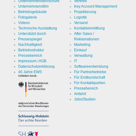
Unternehmensbroschüre
Vertrieb
Unternehmensfilm
Key Account Management
Betriebsgebäude
Projektierung
Fotogalerie
Logistik
Videos
Versand
Technische Ausstattung
Kontaktvermittlung
Unterstützt durch
After Sales /
Pressespiegel
Reklamationen
Nachhaltigkeit
Marketing
Betriebsstruktur
Einkauf
Pressebereich
Verwaltung
Impressum / AGB
IT
Datenschutzerklärung
Softwareentwicklung
40 Jahre EWS
Für Partnerbetriebe
Für Endkundschaft
Für Kontaktquellen
Pressebereich
Anfahrt
Jobs/Studien