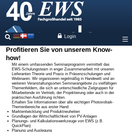
Login
Profitieren Sie von unserem Know-
Über uns
how!
Mit einem umfassenden Seminarprogramm vermittelt das
Preise
EWS-Schulungsteam in enger Zusammenarbeit mit unseren
Lieferanten Theorie und Praxis in Präsenzschulungen und
Webinaren. Wir organisieren regelmäßig in Handewitt und an
Unsere Marken
weiteren Veranstaltungsorten Seminarangebote zu vielfältigen
Themenfeldern, die sich an unterschiedliche Zielgruppen für
Mitarbeitende im Vertrieb, der Projektierung oder auch in der
praktischen Ausführung richten.
Leistungen
Erhalten Sie Informationen über alle wichtigen Photovoltaik-
Themenbereiche aus erster Hand:
Marktentwicklung und Produktneuheiten
Anlagenplanung
Grundlagen der Wirtschaftlichkeit von PV-Anlagen
Systemkalkulator
Planungs- und Kalkulationswerkzeuge von EWS (z.B.
QuickPlan)
Web-Konfigurator
Planung und Auslegung