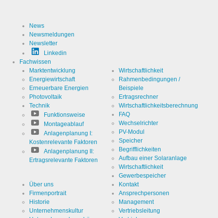
Cookies die zur Auswertung des Benutzerverhaltens
notwendig sind:
News
Newsmeldungen
Name
LinkedIn
Newsletter
Linkedin
Anbieter
LinkedIn
Fachwissen
Corporation
Marktentwicklung
Wirtschaftlichkeit
Zweck
Energiewirtschaft
Rahmenbedingungen /
Cookie von
LinkedIn für
Erneuerbare Energien
Beispiele
Website-
Photovoltaik
Ertragsrechner
Analysen.
Cookie Name
linkedin
Technik
Wirtschaftlichkeitsberechnung
Erzeugt
statistische
FAQ
Funktionsweise
Daten
Cookie Laufzeit
Wechselrichter
2 Jahre
Montageablauf
darüber,
wie der
PV-Modul
Anlagenplanung I:
Besucher
Speicher
Kostenrelevante Faktoren
die Website
Begrifflichkeiten
nutzt.
Anlagenplanung II:
Aufbau einer Solaranlage
Ertragsrelevante Faktoren
Infos schließen
Wirtschaftlichkeit
Gewerbespeicher
Über uns
Kontakt
Firmenportrait
Ansprechpersonen
Historie
Management
Unternehmenskultur
Vertriebsleitung