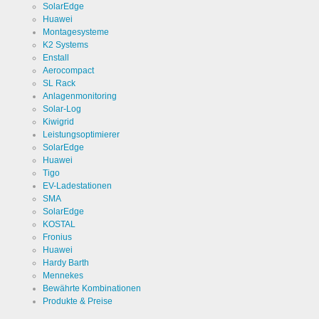
der
SolarEdge
Cookie Laufzeit
1 Jahr
Speicherung
Huawei
von
Montagesysteme
Cookies.
K2 Systems
Enstall
Aerocompact
SL Rack
Cookies die zur Auswertung der Benutzerstatistik
Anlagenmonitoring
notwendig sind:
Solar-Log
Kiwigrid
Name
Google
Leistungsoptimierer
Analytics
SolarEdge
Anbieter
Huawei
Google
LLC
Tigo
EV-Ladestationen
Zweck
Cookie von
SMA
Google für
SolarEdge
Website-
Analysen.
Cookie Name
KOSTAL
_ga,_gid
Erzeugt
Fronius
statistische
Daten
Huawei
Cookie Laufzeit
2 Jahre
darüber,
Hardy Barth
wie der
Mennekes
Besucher
die Website
Bewährte Kombinationen
nutzt.
Produkte & Preise