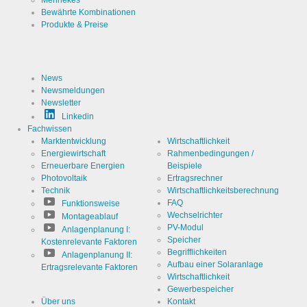
Mennekes
Bewährte Kombinationen
Produkte & Preise
News
Newsmeldungen
Newsletter
Linkedin
Fachwissen
Marktentwicklung
Wirtschaftlichkeit
Energiewirtschaft
Rahmenbedingungen /
Erneuerbare Energien
Beispiele
Photovoltaik
Ertragsrechner
Technik
Wirtschaftlichkeitsberechnung
FAQ
Funktionsweise
Wechselrichter
Montageablauf
PV-Modul
Anlagenplanung I:
Speicher
Kostenrelevante Faktoren
Begrifflichkeiten
Anlagenplanung II:
Aufbau einer Solaranlage
Ertragsrelevante Faktoren
Wirtschaftlichkeit
Gewerbespeicher
Über uns
Kontakt