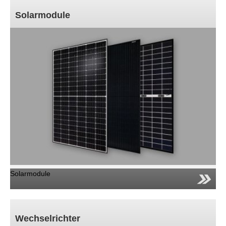
Leistungsoptimierer
EV-Ladestationen
Solarmodule
Bewährte Kombinationen
Leistungen
Fachwissen
Kontakt
News
Jobs/Studien
Solarmodule
Wechselrichter