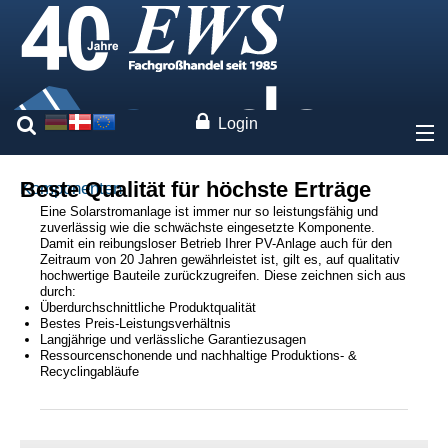
Login
Über uns
Beste Qualität für höchste Erträge
Komponenten
Eine Solarstromanlage ist immer nur so leistungsfähig und
zuverlässig wie die schwächste eingesetzte Komponente.
Preise
Damit ein reibungsloser Betrieb Ihrer PV-Anlage auch für den
Zeitraum von 20 Jahren gewährleistet ist, gilt es, auf qualitativ
hochwertige Bauteile zurückzugreifen. Diese zeichnen sich aus
Unsere Marken
durch:
Überdurchschnittliche Produktqualität
Bestes Preis-Leistungsverhältnis
Solarmodule
Langjährige und verlässliche Garantiezusagen
Ressourcenschonende und nachhaltige Produktions- &
Wechselrichter
Recyclingabläufe
Speichersysteme
Montagesysteme
Anlagenmonitoring