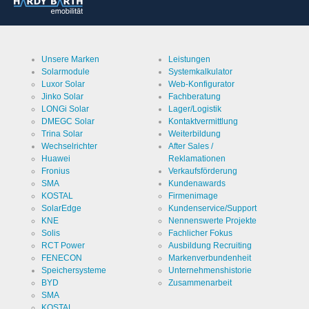
Unsere Marken
Leistungen
Solarmodule
Systemkalkulator
Luxor Solar
Web-Konfigurator
Jinko Solar
Fachberatung
LONGi Solar
Lager/Logistik
DMEGC Solar
Kontaktvermittlung
Trina Solar
Weiterbildung
Wechselrichter
After Sales /
Huawei
Reklamationen
Fronius
Verkaufsförderung
SMA
Kundenawards
KOSTAL
Firmenimage
SolarEdge
Kundenservice/Support
KNE
Nennenswerte Projekte
Solis
Fachlicher Fokus
RCT Power
Ausbildung Recruiting
FENECON
Markenverbundenheit
Speichersysteme
Unternehmenshistorie
BYD
Zusammenarbeit
SMA
KOSTAL