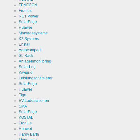
FENECON
Fronius
RCT Power
SolarEdge
Huawei
Montagesysteme
K2 Systems
Enstall
Aerocompact
SL Rack
Anlagenmonitoring
Solar-Log
Kiwigrid
Leistungsoptimierer
SolarEdge
Huawei
Tigo
EV-Ladestationen
SMA
SolarEdge
KOSTAL
Fronius
Huawei
Hardy Barth