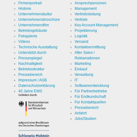
Firmenportrait
Ansprechpersonen
Historie
Management
Unternehmenskultur
Vertriebsleitung
Unternehmensbroschüre
Vertrieb
Unternehmensfilm
Key Account Management
Betriebsgebäude
Projektierung
Fotogalerie
Logistik
Videos
Versand
Technische Ausstattung
Kontaktvermittlung
Unterstützt durch
After Sales /
Pressespiegel
Reklamationen
Nachhaltigkeit
Marketing
Betriebsstruktur
Einkauf
Pressebereich
Verwaltung
Impressum / AGB
IT
Datenschutzerklärung
Softwareentwicklung
40 Jahre EWS
Für Partnerbetriebe
Für Endkundschaft
Für Kontaktquellen
Pressebereich
Anfahrt
Jobs/Studien