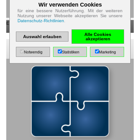
Wir verwenden Cookies
Zum Betrieb der Seite notwendige Cookies:
für eine bessere Nutzerführung. Mit der weiteren
Nutzung unserer Webseite akzeptieren Sie unsere
Datenschutz-Richtlinien
.
Name
PHP
EV-Ladestationen
Session
Cookie
Alle Cookies
Anbieter
EWS GmbH
Auswahl erlauben
akzeptieren
& Co. KG
Zweck
Bewährte Kombinationen
Absicherung
Notwendig
Statistiken
Marketing
Kontaktformular
/ SPAM
Schutz
Cookie Name
PHPSESSID
Cookie Laufzeit
undefined
Name
Cookiespeicherung
Entscheidungscookie
Anbieter
EWS GmbH
& Co. KG
Zweck
Speichert
die
Einstellungen
der