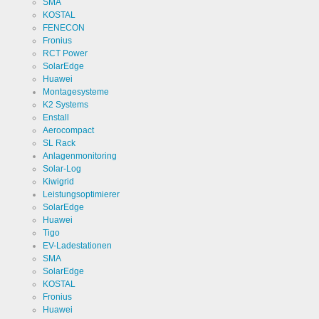
SMA
der
Cookie Name
ews
KOSTAL
Besucher
bezüglich
FENECON
der
Fronius
Cookie Laufzeit
1 Jahr
Speicherung
RCT Power
von
Cookies.
SolarEdge
Huawei
Montagesysteme
K2 Systems
Cookies die zur Auswertung der Benutzerstatistik
Enstall
notwendig sind:
Aerocompact
SL Rack
Anlagenmonitoring
Name
Google
Solar-Log
Analytics
Kiwigrid
Anbieter
Google
Leistungsoptimierer
LLC
SolarEdge
Huawei
Zweck
Cookie von
Google für
Tigo
Website-
EV-Ladestationen
Analysen.
Cookie Name
_ga,_gid
SMA
Erzeugt
statistische
SolarEdge
Daten
KOSTAL
Cookie Laufzeit
2 Jahre
darüber,
Fronius
wie der
Besucher
Huawei
die Website