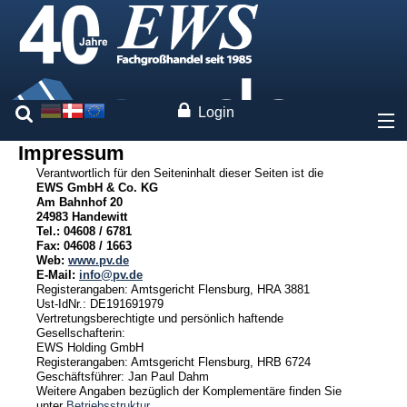
Login
Impressum
Über uns
Verantwortlich für den Seiteninhalt dieser Seiten ist die
EWS GmbH & Co. KG
Am Bahnhof 20
Firmenportrait
24983 Handewitt
Tel.: 04608 / 6781
Betriebsgebäude
Fax: 04608 / 1663
Pressespiegel
Web:
www.pv.de
Nachhaltigkeit
E-Mail:
info@pv.de
Registerangaben: Amtsgericht Flensburg, HRA 3881
Betriebsstruktur
Ust-IdNr.: DE191691979
Pressebereich
Vertretungsberechtigte und persönlich haftende
Gesellschafterin:
Impressum / AGB
EWS Holding GmbH
Datenschutzerklärung
Registerangaben: Amtsgericht Flensburg, HRB 6724
Geschäftsführer: Jan Paul Dahm
40 Jahre EWS
Weitere Angaben bezüglich der Komplementäre finden Sie
unter
Betriebsstruktur
.