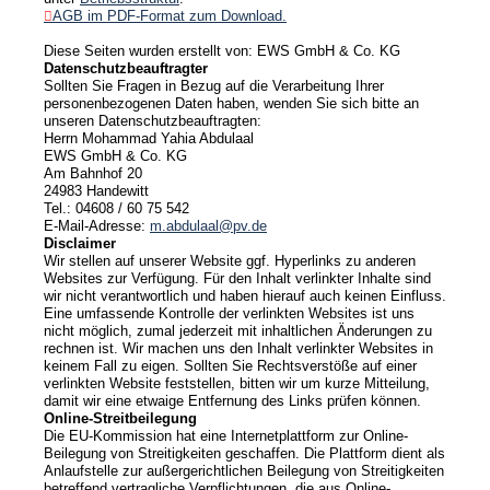
AGB im PDF-Format zum Download.
Preise
Diese Seiten wurden erstellt von: EWS GmbH & Co. KG
Datenschutzbeauftragter
Unsere Marken
Sollten Sie Fragen in Bezug auf die Verarbeitung Ihrer
personenbezogenen Daten haben, wenden Sie sich bitte an
unseren Datenschutzbeauftragten:
Leistungen
Herrn Mohammad Yahia Abdulaal
EWS GmbH & Co. KG
Am Bahnhof 20
Fachwissen
24983 Handewitt
Tel.: 04608 / 60 75 542
E-Mail-Adresse:
m.abdulaal@pv.de
Disclaimer
Kontakt
Wir stellen auf unserer Website ggf. Hyperlinks zu anderen
Websites zur Verfügung. Für den Inhalt verlinkter Inhalte sind
wir nicht verantwortlich und haben hierauf auch keinen Einfluss.
News
Eine umfassende Kontrolle der verlinkten Websites ist uns
nicht möglich, zumal jederzeit mit inhaltlichen Änderungen zu
rechnen ist. Wir machen uns den Inhalt verlinkter Websites in
Jobs/Studien
keinem Fall zu eigen. Sollten Sie Rechtsverstöße auf einer
verlinkten Website feststellen, bitten wir um kurze Mitteilung,
damit wir eine etwaige Entfernung des Links prüfen können.
Online-Streitbeilegung
Die EU-Kommission hat eine Internetplattform zur Online-
Beilegung von Streitigkeiten geschaffen. Die Plattform dient als
Anlaufstelle zur außergerichtlichen Beilegung von Streitigkeiten
betreffend vertragliche Verpflichtungen, die aus Online-