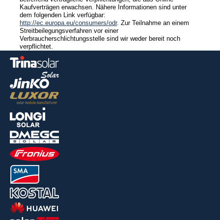
Kaufverträgen erwachsen. Nähere Informationen sind unter
dem folgenden Link verfügbar:
http://ec.europa.eu/consumers/odr
. Zur Teilnahme an einem
Streitbeilegungsverfahren vor einer
Verbraucherschlichtungsstelle sind wir weder bereit noch
verpflichtet.