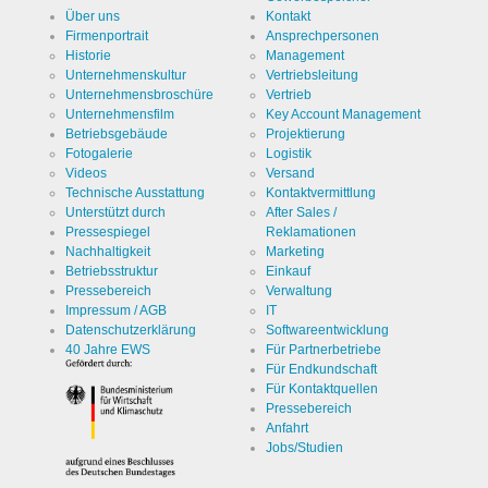
Über uns
Kontakt
Firmenportrait
Ansprechpersonen
Historie
Management
Unternehmenskultur
Vertriebsleitung
Unternehmensbroschüre
Vertrieb
Unternehmensfilm
Key Account Management
Betriebsgebäude
Projektierung
Fotogalerie
Logistik
Videos
Versand
Technische Ausstattung
Kontaktvermittlung
Unterstützt durch
After Sales /
Pressespiegel
Reklamationen
Nachhaltigkeit
Marketing
Betriebsstruktur
Einkauf
Pressebereich
Verwaltung
Impressum / AGB
IT
Datenschutzerklärung
Softwareentwicklung
40 Jahre EWS
Für Partnerbetriebe
Für Endkundschaft
Für Kontaktquellen
Pressebereich
Anfahrt
Jobs/Studien