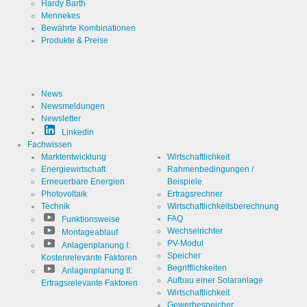
Hardy Barth
nutzt.
Mennekes
Bewährte Kombinationen
Cookies die zur Auswertung des Benutzerverhaltens
Produkte & Preise
notwendig sind:
Name
LinkedIn
News
Newsmeldungen
Anbieter
LinkedIn
Newsletter
Corporation
Linkedin
Zweck
Cookie von
Fachwissen
LinkedIn für
Marktentwicklung
Wirtschaftlichkeit
Website-
Analysen.
Energiewirtschaft
Rahmenbedingungen /
Cookie Name
linkedin
Erzeugt
Erneuerbare Energien
Beispiele
statistische
Photovoltaik
Ertragsrechner
Daten
Cookie Laufzeit
2 Jahre
darüber,
Technik
Wirtschaftlichkeitsberechnung
wie der
FAQ
Funktionsweise
Besucher
Wechselrichter
die Website
Montageablauf
nutzt.
PV-Modul
Anlagenplanung I:
Speicher
Kostenrelevante Faktoren
Infos schließen
Begrifflichkeiten
Anlagenplanung II:
Aufbau einer Solaranlage
Ertragsrelevante Faktoren
Wirtschaftlichkeit
Gewerbespeicher