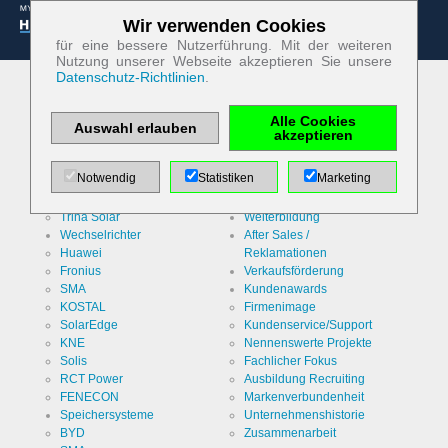
Wir verwenden Cookies
Zum Betrieb der Seite notwendige Cookies:
für eine bessere Nutzerführung. Mit der weiteren
Nutzung unserer Webseite akzeptieren Sie unsere
Datenschutz-Richtlinien
.
Name
PHP
Session
Cookie
Unsere Marken
Leistungen
Alle Cookies
Anbieter
EWS GmbH
Solarmodule
Auswahl erlauben
Systemkalkulator
akzeptieren
& Co. KG
Luxor Solar
Web-Konfigurator
Jinko Solar
Fachberatung
Zweck
Absicherung
Notwendig
Statistiken
Marketing
LONGi Solar
Lager/Logistik
Kontaktformular
/ SPAM
DMEGC Solar
Kontaktvermittlung
Schutz
Cookie Name
PHPSESSID
Trina Solar
Weiterbildung
Wechselrichter
After Sales /
Huawei
Reklamationen
Cookie Laufzeit
undefined
Fronius
Verkaufsförderung
SMA
Kundenawards
KOSTAL
Firmenimage
SolarEdge
Kundenservice/Support
Name
Cookiespeicherung
KNE
Nennenswerte Projekte
Entscheidungscookie
Solis
Fachlicher Fokus
Anbieter
EWS GmbH
RCT Power
Ausbildung Recruiting
& Co. KG
FENECON
Markenverbundenheit
Speichersysteme
Unternehmenshistorie
Zweck
Speichert
die
BYD
Zusammenarbeit
Einstellungen