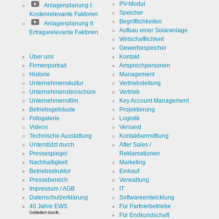
PV-Modul
Anlagenplanung I:
Speicher
Kostenrelevante Faktoren
Begrifflichkeiten
Anlagenplanung II:
Aufbau einer Solaranlage
Ertragsrelevante Faktoren
Wirtschaftlichkeit
Gewerbespeicher
Über uns
Kontakt
Firmenportrait
Ansprechpersonen
Historie
Management
Unternehmenskultur
Vertriebsleitung
Unternehmensbroschüre
Vertrieb
Unternehmensfilm
Key Account Management
Betriebsgebäude
Projektierung
Fotogalerie
Logistik
Videos
Versand
Technische Ausstattung
Kontaktvermittlung
Unterstützt durch
After Sales /
Pressespiegel
Reklamationen
Nachhaltigkeit
Marketing
Betriebsstruktur
Einkauf
Pressebereich
Verwaltung
Impressum / AGB
IT
Datenschutzerklärung
Softwareentwicklung
40 Jahre EWS
Für Partnerbetriebe
Für Endkundschaft