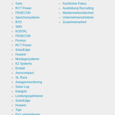
Solis
Fachlicher Fokus
Zweck
Speichert
RCT Power
Ausbildung Recruiting
die
Einstellungen
FENECON
Markenverbundenheit
der
Cookie Name
ews
Speichersysteme
Unternehmenshistorie
Besucher
BYD
Zusammenarbeit
bezüglich
der
SMA
Cookie Laufzeit
1 Jahr
Speicherung
KOSTAL
von
Cookies.
FENECON
Fronius
RCT Power
SolarEdge
Huawei
Cookies die zur Auswertung der Benutzerstatistik
Montagesysteme
notwendig sind:
K2 Systems
Enstall
Name
Google
Aerocompact
Analytics
SL Rack
Anbieter
Google
Anlagenmonitoring
LLC
Solar-Log
Kiwigrid
Zweck
Cookie von
Leistungsoptimierer
Google für
Website-
SolarEdge
Analysen.
Cookie Name
_ga,_gid
Huawei
Erzeugt
Tigo
statistische
Daten
EV-Ladestationen