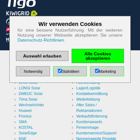
Wir verwenden Cookies
Zum Betrieb der Seite notwendige Cookies:
für eine bessere Nutzerführung. Mit der weiteren
Nutzung unserer Webseite akzeptieren Sie unsere
Datenschutz-Richtlinien
.
Name
PHP
Session
Cookie
Alle Cookies
Anbieter
EWS GmbH
Auswahl erlauben
akzeptieren
& Co. KG
Unsere Marken
Leistungen
Zweck
Absicherung
Solarmodule
Systemkalkulator
Notwendig
Statistiken
Marketing
Kontaktformular
Luxor Solar
Web-Konfigurator
/ SPAM
Schutz
Cookie Name
Jinko Solar
Fachberatung
PHPSESSID
LONGi Solar
Lager/Logistik
DMEGC Solar
Kontaktvermittlung
Cookie Laufzeit
undefined
Trina Solar
Weiterbildung
Wechselrichter
After Sales /
Huawei
Reklamationen
Fronius
Verkaufsförderung
Name
Cookiespeicherung
SMA
Kundenawards
Entscheidungscookie
KOSTAL
Firmenimage
Anbieter
EWS GmbH
SolarEdge
Kundenservice/Support
& Co. KG
KNE
Nennenswerte Projekte