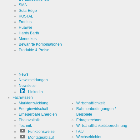
Cookie Laufzeit
2 Jahre
darüber,
SMA
wie der
Besucher
SolarEdge
die Website
KOSTAL
nutzt.
Fronius
Huawei
Hardy Barth
Cookies die zur Auswertung des Benutzerverhaltens
Mennekes
notwendig sind:
Bewährte Kombinationen
Produkte & Preise
Name
LinkedIn
Anbieter
LinkedIn
Corporation
News
Zweck
Newsmeldungen
Cookie von
LinkedIn für
Newsletter
Website-
Linkedin
Analysen.
Cookie Name
linkedin
Erzeugt
Fachwissen
statistische
Marktentwicklung
Wirtschaftlichkeit
Daten
Cookie Laufzeit
2 Jahre
Energiewirtschaft
Rahmenbedingungen /
darüber,
wie der
Erneuerbare Energien
Beispiele
Besucher
Photovoltaik
Ertragsrechner
die Website
nutzt.
Technik
Wirtschaftlichkeitsberechnung
FAQ
Funktionsweise
Infos schließen
Wechselrichter
Montageablauf