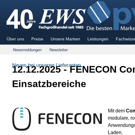
Über uns
Preise
Unsere Marken
Leistungen
Fachwiss
Newsmeldungen
Newsletter
Neues bei unseren Lieferanten
12.12.2025 - FENECON Comm
Einsatzbereiche
Mit dem
Com
modulare, ro
Anwendungsf
Laden.