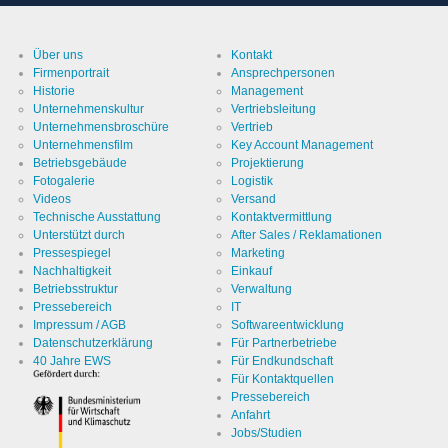
Über uns
Kontakt
Firmenportrait
Ansprechpersonen
Historie
Management
Unternehmenskultur
Vertriebsleitung
Unternehmensbroschüre
Vertrieb
Unternehmensfilm
Key Account Management
Betriebsgebäude
Projektierung
Fotogalerie
Logistik
Videos
Versand
Technische Ausstattung
Kontaktvermittlung
Unterstützt durch
After Sales / Reklamationen
Pressespiegel
Marketing
Nachhaltigkeit
Einkauf
Betriebsstruktur
Verwaltung
Pressebereich
IT
Impressum / AGB
Softwareentwicklung
Datenschutzerklärung
Für Partnerbetriebe
40 Jahre EWS
Für Endkundschaft
Für Kontaktquellen
Pressebereich
Anfahrt
Jobs/Studien