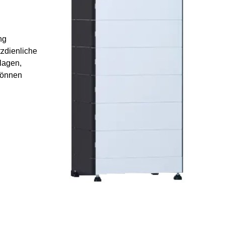
ng
tzdienliche
lagen,
können