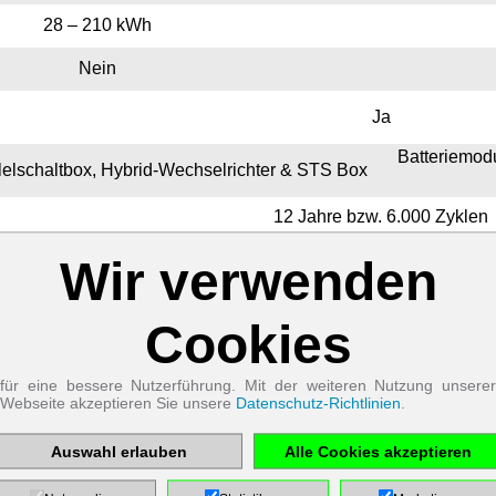
28 – 210 kWh
Nein
Ja
Batteriemod
lelschaltbox, Hybrid-Wechselrichter & STS Box
12 Jahre bzw. 6.000 Zyklen
10 Jahre
Wir verwenden
Zum Betrieb der Seite notwendige Cookies:
Link
Name
Cookies
PHP
Session
Link
Cookie
Anbieter
EWS GmbH
für eine bessere Nutzerführung. Mit der weiteren Nutzung unserer
& Co. KG
Webseite akzeptieren Sie unsere
Datenschutz-Richtlinien
.
nloadcenter
.
Zweck
Absicherung
r. Die 50er-Version ist ab Lager verfügbar, die 92er-Version is
Kontaktformular
Auswahl erlauben
Alle Cookies akzeptieren
/ SPAM
ckShop
.
Schutz
Cookie Name
PHPSESSID
stellungen.