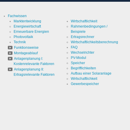
statistische
Daten
Cookie Laufzeit
2 Jahre
darüber,
wie der
Besucher
Fachwissen
die Website
Marktentwicklung
Wirtschaftlichkeit
nutzt.
Energiewirtschaft
Rahmenbedingungen /
Erneuerbare Energien
Beispiele
Infos schließen
Photovoltaik
Ertragsrechner
Technik
Wirtschaftlichkeitsberechnung
FAQ
Funktionsweise
Wechselrichter
Montageablauf
PV-Modul
Anlagenplanung I:
Speicher
Kostenrelevante Faktoren
Begrifflichkeiten
Anlagenplanung II:
Aufbau einer Solaranlage
Ertragsrelevante Faktoren
Wirtschaftlichkeit
Gewerbespeicher