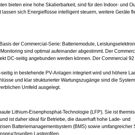
ten bieten eine hohe Skalierbarkeit, sind für den Indoor- und O
t lassen sich Energieflüsse intelligent steuern, weitere Geräte 
Basis der Commercial-Serie: Batteriemodule, Leistungselektron
 Monitoring sind optimal aufeinander abgestimmt. Der Commerci
irekt DC-seitig angebunden werden können. Der Commercial 92
C-seitig in bestehende PV-Anlagen integriert wird und höhere La
hlüsse und klar strukturierter Wartungszugänge sind die System
werblichen Umfeld ausgelegt.
rbaute Lithium-Eisenphosphat-Technologie (LFP). Sie ist thermi
und ist daher ideal für Betriebe, die dauerhaft hohe Lade- und
räzisen Batteriemanagementsystem (BMS) sowie umfangreicher 
nspruchsvollen Lastprofilen.