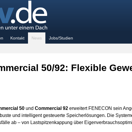
en
Kontakt
News
Jobs/Studien
ercial 50/92: Flexible Gewer
mercial 50
und
Commercial 92
erweitert FENECON sein Ange
buste und intelligent gesteuerte Speicherlösungen. Die Syste
älle ab – von Lastspitzenkappung über Eigenverbrauchsoptimie