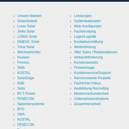
Unsere Marken
Leistungen
Solarmodule
Systemkalkulator
Luxor Solar
Web-Konfigurator
Jinko Solar
Fachberatung
LONGi Solar
Lager/Logistik
DMEGC Solar
Kontaktvermittlung
Trina Solar
Weiterbildung
Wechselrichter
After Sales / Reklamationen
Huawei
Verkaufsförderung
Fronius
Kundenawards
SMA
Firmenimage
KOSTAL
Kundenservice/Support
SolarEdge
Nennenswerte Projekte
KNE
Fachlicher Fokus
Solis
Ausbildung Recruiting
RCT Power
Markenverbundenheit
FENECON
Unternehmenshistorie
Speichersysteme
Zusammenarbeit
BYD
SMA
KOSTAL
FENECON