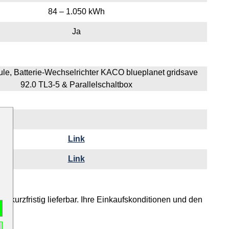
84 – 1.050 kWh
Ja
ule, Batterie-Wechselrichter KACO blueplanet gridsave
92.0 TL3-5 & Parallelschaltbox
Link
Link
t kurzfristig lieferbar. Ihre Einkaufskonditionen und den