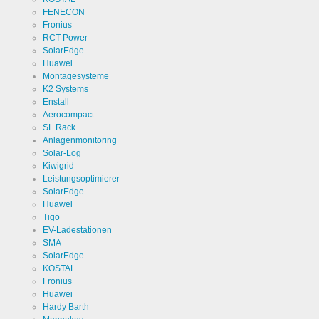
Analytics
FENECON
Anbieter
Google
Fronius
LLC
RCT Power
SolarEdge
Zweck
Cookie von
Huawei
Google für
Website-
Montagesysteme
Analysen.
Cookie Name
_ga,_gid
K2 Systems
Erzeugt
Enstall
statistische
Daten
Aerocompact
Cookie Laufzeit
2 Jahre
darüber,
SL Rack
wie der
Besucher
Anlagenmonitoring
die Website
Solar-Log
nutzt.
Kiwigrid
Leistungsoptimierer
SolarEdge
Cookies die zur Auswertung des Benutzerverhaltens
Huawei
notwendig sind:
Tigo
EV-Ladestationen
Name
LinkedIn
SMA
SolarEdge
Anbieter
LinkedIn
KOSTAL
Corporation
Fronius
Huawei
Zweck
Cookie von
Hardy Barth
LinkedIn für
Website-