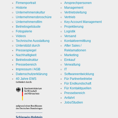
Firmenportrait
Ansprechpersonen
Historie
Management
Unternehmenskultur
Vertriebsleitung
Unternehmensbroschüre
Vertrieb
Unternehmensfilm
Key Account Management
Betriebsgebäude
Projektierung
Fotogalerie
Logistik
Videos
Versand
Technische Ausstattung
Kontaktvermittlung
Unterstützt durch
After Sales /
Pressespiegel
Reklamationen
Nachhaltigkeit
Marketing
Betriebsstruktur
Einkauf
Pressebereich
Verwaltung
Impressum / AGB
IT
Datenschutzerklärung
Softwareentwicklung
40 Jahre EWS
Für Partnerbetriebe
Für Endkundschaft
Für Kontaktquellen
Pressebereich
Anfahrt
Jobs/Studien