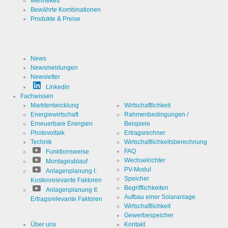
Mennekes
Analysen.
Cookie Name
linkedin
Bewährte Kombinationen
Erzeugt
Produkte & Preise
statistische
Daten
Cookie Laufzeit
2 Jahre
darüber,
wie der
Besucher
die Website
News
nutzt.
Newsmeldungen
Infos schließen
Newsletter
Linkedin
Fachwissen
Marktentwicklung
Wirtschaftlichkeit
Energiewirtschaft
Rahmenbedingungen /
Erneuerbare Energien
Beispiele
Photovoltaik
Ertragsrechner
Technik
Wirtschaftlichkeitsberechnung
FAQ
Funktionsweise
Wechselrichter
Montageablauf
PV-Modul
Anlagenplanung I:
Speicher
Kostenrelevante Faktoren
Begrifflichkeiten
Anlagenplanung II:
Aufbau einer Solaranlage
Ertragsrelevante Faktoren
Wirtschaftlichkeit
Gewerbespeicher
Über uns
Kontakt