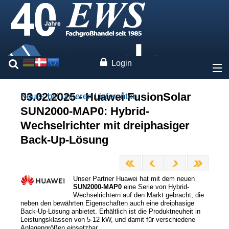
Login
Über uns
03.02.2025 - Huawei FusionSolar
Neues bei unseren Lieferanten
SUN2000-MAP0: Hybrid-
Preise
Wechselrichter mit dreiphasiger
Back-Up-Lösung
Unsere Marken
Leistungen
Unser Partner Huawei hat mit dem neuen
SUN2000-MAP0
eine Serie von Hybrid-
Wechselrichtern auf den Markt gebracht, die
Fachwissen
neben den bewährten Eigenschaften auch eine dreiphasige
Back-Up-Lösung anbietet. Erhältlich ist die Produktneuheit in
Leistungsklassen von 5-12 kW, und damit für verschiedene
Kontakt
Anlagengrößen einsetzbar.