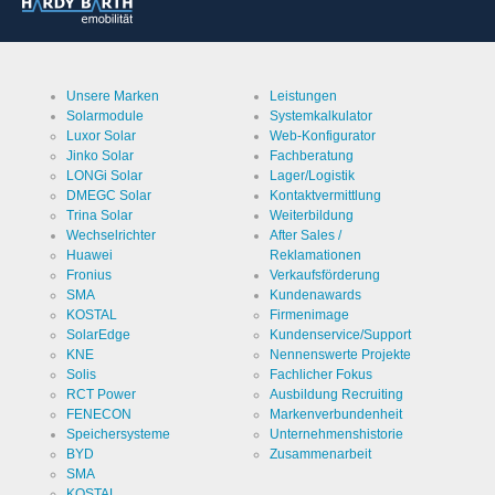
Cookie Laufzeit
undefined
Unsere Marken
Leistungen
Name
Cookiespeicherung
Solarmodule
Systemkalkulator
Entscheidungscookie
Luxor Solar
Web-Konfigurator
Anbieter
EWS GmbH
Jinko Solar
Fachberatung
& Co. KG
LONGi Solar
Lager/Logistik
DMEGC Solar
Kontaktvermittlung
Zweck
Speichert
Trina Solar
Weiterbildung
die
Einstellungen
Wechselrichter
After Sales /
der
Cookie Name
ews
Huawei
Reklamationen
Besucher
Fronius
Verkaufsförderung
bezüglich
der
SMA
Kundenawards
Cookie Laufzeit
1 Jahr
Speicherung
KOSTAL
Firmenimage
von
Cookies.
SolarEdge
Kundenservice/Support
KNE
Nennenswerte Projekte
Solis
Fachlicher Fokus
RCT Power
Ausbildung Recruiting
FENECON
Markenverbundenheit
Cookies die zur Auswertung der Benutzerstatistik
Speichersysteme
Unternehmenshistorie
notwendig sind:
BYD
Zusammenarbeit
SMA
Name
Google
KOSTAL