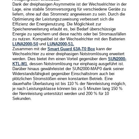
Dank der dreiphasigen Asymmetrie ist der Wechselrichter in der
Lage, eine stabile Stromversorgung für verschiedene Geräte zu
News
liefern, ohne auf das Stromnetz angewiesen zu sein. Durch die
Optimierung der Leistungszuweisung verbessert sich die
Effizienz der Energienutzung. Die Möglichkeit zur
Newsmeldungen
Speichererweiterung erlaubt es, bei Bedarf überschüssige
Energie zu speichern und diese nachts oder bei Stromausfällen
Newsletter
zu nutzen. Kompatibel ist der Wechselrichter mit den Batterien
LUNA2000-S0
und
LUNA2000-S1.
Zusammen mit der
Smart Guard 63A-T0 Box
kann der
Jobs/Studien
Wechselrichter zu einer dreiphasigen Notstromlösung erweitert
werden. Dies bietet ihm einen Vorteil gegenüber dem
SUN2000-
KTL-M1
, dessen Notstromlösung nur einphasig ausgeführt ist.
Darüber hinaus gewährleistet der SUN2000-MAP0 dank seiner
Widerstandsfähigkeit gegenüber Einschaltstrom auch bei
plötzlichen Stromstößen einen konstanten Betrieb. Eine
dauerhafte Überlastung ist bis 110 % der Nennleistung möglich,
je nach Leistungsklasse können bis zu 5 Minuten lang 150 %
der Nennleistung unterstützt werden und 200 % für 10
Sekunden.