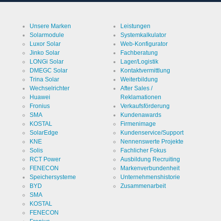
Cookie Laufzeit
undefined
Unsere Marken
Leistungen
Solarmodule
Systemkalkulator
Name
Cookiespeicherung
Luxor Solar
Web-Konfigurator
Entscheidungscookie
Jinko Solar
Fachberatung
Anbieter
EWS GmbH
LONGi Solar
Lager/Logistik
& Co. KG
DMEGC Solar
Kontaktvermittlung
Trina Solar
Weiterbildung
Zweck
Speichert
Wechselrichter
After Sales /
die
Einstellungen
Huawei
Reklamationen
der
Cookie Name
ews
Fronius
Verkaufsförderung
Besucher
bezüglich
SMA
Kundenawards
der
KOSTAL
Firmenimage
Cookie Laufzeit
1 Jahr
Speicherung
SolarEdge
Kundenservice/Support
von
Cookies.
KNE
Nennenswerte Projekte
Solis
Fachlicher Fokus
RCT Power
Ausbildung Recruiting
FENECON
Markenverbundenheit
Speichersysteme
Unternehmenshistorie
Cookies die zur Auswertung der Benutzerstatistik
notwendig sind:
BYD
Zusammenarbeit
SMA
KOSTAL
Name
Google
FENECON
Analytics