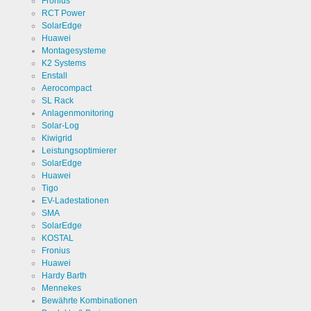
Fronius
Anbieter
Google
RCT Power
LLC
SolarEdge
Huawei
Zweck
Cookie von
Montagesysteme
Google für
Website-
K2 Systems
Analysen.
Cookie Name
_ga,_gid
Enstall
Erzeugt
statistische
Aerocompact
Daten
SL Rack
Cookie Laufzeit
2 Jahre
darüber,
Anlagenmonitoring
wie der
Besucher
Solar-Log
die Website
Kiwigrid
nutzt.
Leistungsoptimierer
SolarEdge
Huawei
Cookies die zur Auswertung des Benutzerverhaltens
notwendig sind:
Tigo
EV-Ladestationen
SMA
Name
LinkedIn
SolarEdge
KOSTAL
Anbieter
LinkedIn
Fronius
Corporation
Huawei
Hardy Barth
Zweck
Cookie von
Mennekes
LinkedIn für
Website-
Bewährte Kombinationen
Analysen.
Cookie Name
linkedin