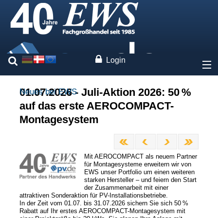
Login
Über uns
01.07.2026 - Juli-Aktion 2026: 50 %
Neues bei EWS
auf das erste AEROCOMPACT-
Preise
Montagesystem
Unsere Marken
Mit AEROCOMPACT als neuem Partner
Leistungen
für Montagesysteme erweitern wir von
EWS unser Portfolio um einen weiteren
starken Hersteller – und feiern den Start
Fachwissen
der Zusammenarbeit mit einer
attraktiven Sonderaktion für PV-Installationsbetriebe.
In der Zeit vom 01.07. bis 31.07.2026 sichern Sie sich 50 %
Rabatt auf Ihr erstes AEROCOMPACT-Montagesystem mit
Kontakt