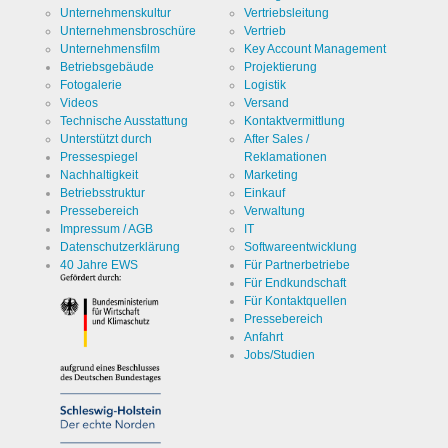
Unternehmenskultur
Vertriebsleitung
Unternehmensbroschüre
Vertrieb
Unternehmensfilm
Key Account Management
Betriebsgebäude
Projektierung
Fotogalerie
Logistik
Videos
Versand
Technische Ausstattung
Kontaktvermittlung
Unterstützt durch
After Sales /
Pressespiegel
Reklamationen
Nachhaltigkeit
Marketing
Betriebsstruktur
Einkauf
Pressebereich
Verwaltung
Impressum / AGB
IT
Datenschutzerklärung
Softwareentwicklung
40 Jahre EWS
Für Partnerbetriebe
Für Endkundschaft
Für Kontaktquellen
Pressebereich
Anfahrt
Jobs/Studien