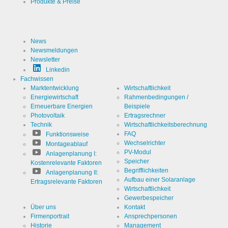
Produkte & Preise
Erzeugt
statistische
Daten
Cookie Laufzeit
2 Jahre
darüber,
wie der
Besucher
News
die Website
nutzt.
Newsmeldungen
Newsletter
Infos schließen
Linkedin
Fachwissen
Marktentwicklung
Wirtschaftlichkeit
Energiewirtschaft
Rahmenbedingungen /
Erneuerbare Energien
Beispiele
Photovoltaik
Ertragsrechner
Technik
Wirtschaftlichkeitsberechnung
FAQ
Funktionsweise
Wechselrichter
Montageablauf
PV-Modul
Anlagenplanung I:
Speicher
Kostenrelevante Faktoren
Begrifflichkeiten
Anlagenplanung II:
Aufbau einer Solaranlage
Ertragsrelevante Faktoren
Wirtschaftlichkeit
Gewerbespeicher
Über uns
Kontakt
Firmenportrait
Ansprechpersonen
Historie
Management