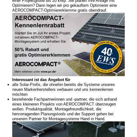
einer Projektgröße bis 20 kWp. Sie planen Ihre Anlage mit
Optimierern? Dann legen wir pro gekauftem Optimierer eine
AEROCOMPACT-Optimiererklemme gratis obendrauf.
News
Newsmeldungen
Newsletter
Jobs/Studien
Interessant ist das Angebot für
alle Solar-Profis, die ohnehin bereits die Systeme unseres
neuen Markenherstellers verbauen und uns kennenlernen
möchten
bestehende Fachpartnerinnen und -partner, die sich anhand
eines kleineren Projekts von AEROCOMPACT überzeugen
wollen. Produktqualität, Montagefreundlichkeit, die
hervorragenden Planungstools und der Support gehen bei
unserem Partner für Montagesysteme Hand in Hand.