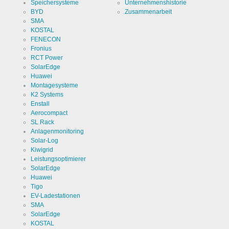
Besucher
Speichersysteme
Unternehmenshistorie
die Website
BYD
Zusammenarbeit
nutzt.
SMA
KOSTAL
FENECON
Cookies die zur Auswertung des Benutzerverhaltens
notwendig sind:
Fronius
RCT Power
SolarEdge
Name
LinkedIn
Huawei
Montagesysteme
Anbieter
LinkedIn
K2 Systems
Corporation
Enstall
Aerocompact
Zweck
Cookie von
SL Rack
LinkedIn für
Website-
Anlagenmonitoring
Analysen.
Cookie Name
linkedin
Solar-Log
Erzeugt
statistische
Kiwigrid
Daten
Leistungsoptimierer
Cookie Laufzeit
2 Jahre
darüber,
SolarEdge
wie der
Besucher
Huawei
die Website
Tigo
nutzt.
EV-Ladestationen
SMA
Infos schließen
SolarEdge
KOSTAL