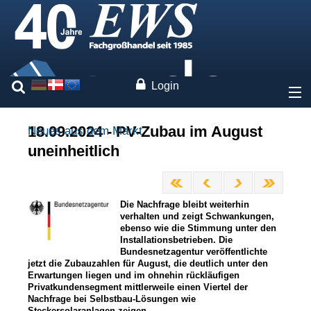
Login
Über uns
18.09.2024 - PV-Zubau im August
Neues aus dem Markt
uneinheitlich
Preise
Unsere Marken
Die Nachfrage bleibt weiterhin
verhalten und zeigt Schwankungen,
ebenso wie die Stimmung unter den
Leistungen
Installationsbetrieben. Die
Bundesnetzagentur veröffentlichte
jetzt die Zubauzahlen für August, die deutlich unter den
Fachwissen
Erwartungen liegen und im ohnehin rückläufigen
Privatkundensegment mittlerweile einen Viertel der
Nachfrage bei Selbstbau-Lösungen wie
Kontakt
Steckersolaranlagen zeigen.