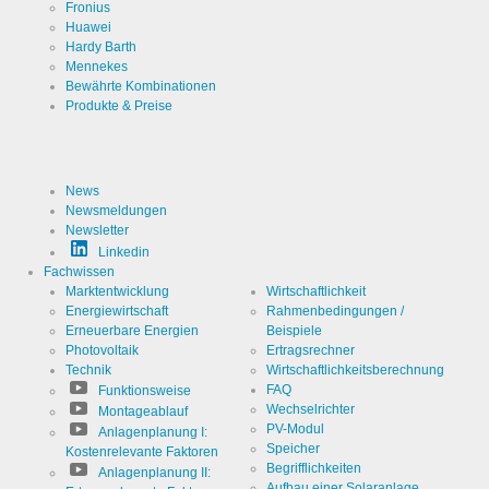
Fronius
Huawei
Hardy Barth
Mennekes
Bewährte Kombinationen
Produkte & Preise
News
Newsmeldungen
Newsletter
Linkedin
Fachwissen
Marktentwicklung
Wirtschaftlichkeit
Energiewirtschaft
Rahmenbedingungen /
Erneuerbare Energien
Beispiele
Photovoltaik
Ertragsrechner
Technik
Wirtschaftlichkeitsberechnung
FAQ
Funktionsweise
Wechselrichter
Montageablauf
PV-Modul
Anlagenplanung I:
Speicher
Kostenrelevante Faktoren
Begrifflichkeiten
Anlagenplanung II:
Aufbau einer Solaranlage