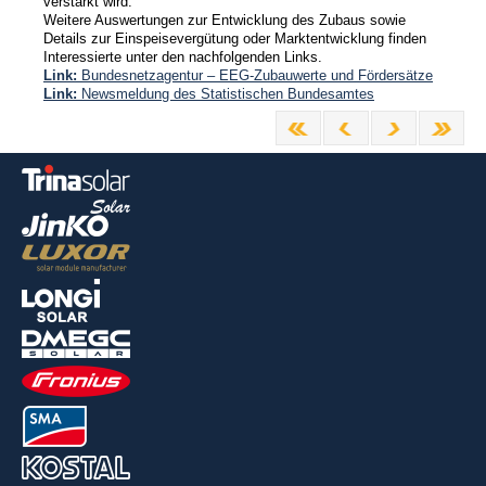
verstärkt wird.
Weitere Auswertungen zur Entwicklung des Zubaus sowie
Details zur Einspeisevergütung oder Marktentwicklung finden
Interessierte unter den nachfolgenden Links.
Link:
Bundesnetzagentur – EEG-Zubauwerte und Fördersätze
Link:
Newsmeldung des Statistischen Bundesamtes