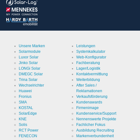
die
Einstellungen
der
Cookie Name
ews
Besucher
bezüglich
der
Cookie Laufzeit
1 Jahr
Speicherung
von
Cookies.
Unsere Marken
Leistungen
Solarmodule
Systemkalkulator
Luxor Solar
Web-Konfigurator
Cookies die zur Auswertung der Benutzerstatistik
notwendig sind:
Jinko Solar
Fachberatung
LONGi Solar
Lager/Logistik
DMEGC Solar
Kontaktvermittlung
Name
Google
Trina Solar
Weiterbildung
Analytics
Wechselrichter
After Sales /
Anbieter
Google
Huawei
Reklamationen
LLC
Fronius
Verkaufsförderung
SMA
Kundenawards
Zweck
Cookie von
KOSTAL
Firmenimage
Google für
Website-
SolarEdge
Kundenservice/Support
Analysen.
Cookie Name
_ga,_gid
KNE
Nennenswerte Projekte
Erzeugt
statistische
Solis
Fachlicher Fokus
Daten
RCT Power
Ausbildung Recruiting
Cookie Laufzeit
2 Jahre
darüber,
FENECON
Markenverbundenheit
wie der