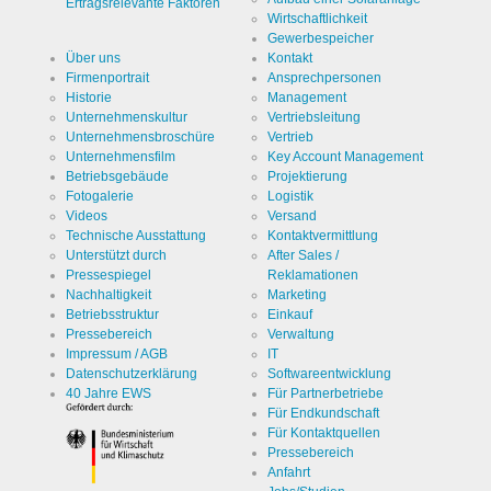
Ertragsrelevante Faktoren
Wirtschaftlichkeit
Gewerbespeicher
Über uns
Kontakt
Firmenportrait
Ansprechpersonen
Historie
Management
Unternehmenskultur
Vertriebsleitung
Unternehmensbroschüre
Vertrieb
Unternehmensfilm
Key Account Management
Betriebsgebäude
Projektierung
Fotogalerie
Logistik
Videos
Versand
Technische Ausstattung
Kontaktvermittlung
Unterstützt durch
After Sales /
Pressespiegel
Reklamationen
Nachhaltigkeit
Marketing
Betriebsstruktur
Einkauf
Pressebereich
Verwaltung
Impressum / AGB
IT
Datenschutzerklärung
Softwareentwicklung
40 Jahre EWS
Für Partnerbetriebe
Für Endkundschaft
Für Kontaktquellen
Pressebereich
Anfahrt