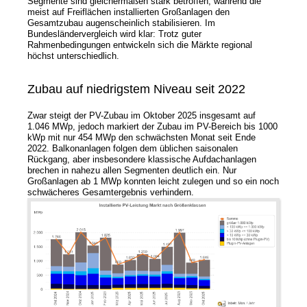
Segmente sind gleichermaßen stark betroffen, während die
meist auf Freiflächen installierten Großanlagen den
Gesamtzubau augenscheinlich stabilisieren. Im
News
Bundesländervergleich wird klar: Trotz guter
Rahmenbedingungen entwickeln sich die Märkte regional
höchst unterschiedlich.
Newsmeldungen
Newsletter
Zubau auf niedrigstem Niveau seit 2022
Jobs/Studien
Zwar steigt der PV-Zubau im Oktober 2025 insgesamt auf
1.046 MWp, jedoch markiert der Zubau im PV-Bereich bis 1000
kWp mit nur 454 MWp den schwächsten Monat seit Ende
2022. Balkonanlagen folgen dem üblichen saisonalen
Rückgang, aber insbesondere klassische Aufdachanlagen
brechen in nahezu allen Segmenten deutlich ein. Nur
Großanlagen ab 1 MWp konnten leicht zulegen und so ein noch
schwächeres Gesamtergebnis verhindern.