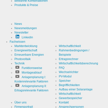
Bewährte Kombinationen
Produkte & Preise
News
Newsmeldungen
Newsletter
Linkedin
Fachwissen
Marktentwicklung
Wirtschaftlichkeit
Energiewirtschaft
Rahmenbedingungen /
Erneuerbare Energien
Beispiele
Photovoltaik
Ertragsrechner
Technik
Wirtschaftlichkeitsberechnung
FAQ
Funktionsweise
Wechselrichter
Montageablauf
PV-Modul
Anlagenplanung I:
Speicher
Kostenrelevante Faktoren
Begrifflichkeiten
Anlagenplanung II:
Aufbau einer Solaranlage
Ertragsrelevante Faktoren
Wirtschaftlichkeit
Gewerbespeicher
Über uns
Kontakt
Firmenportrait
Ansprechpersonen