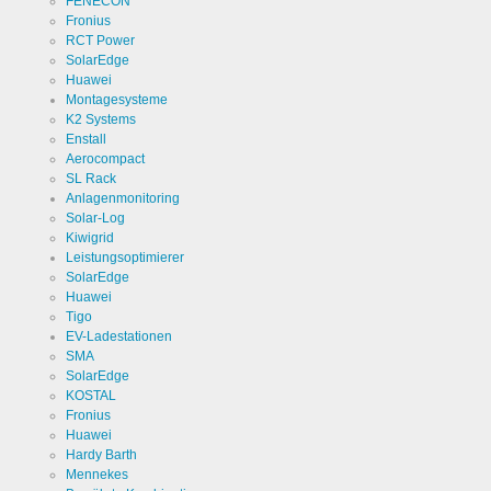
FENECON
Fronius
RCT Power
SolarEdge
Huawei
Montagesysteme
K2 Systems
Enstall
Aerocompact
SL Rack
Anlagenmonitoring
Solar-Log
Kiwigrid
Leistungsoptimierer
SolarEdge
Huawei
Tigo
EV-Ladestationen
SMA
SolarEdge
KOSTAL
Fronius
Huawei
Hardy Barth
Mennekes