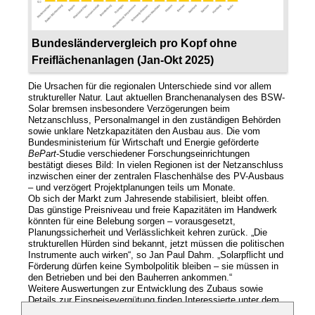
Bundesländervergleich pro Kopf ohne
Freiflächenanlagen (Jan-Okt 2025)
Die Ursachen für die regionalen Unterschiede sind vor allem
struktureller Natur. Laut aktuellen Branchenanalysen des BSW-
Solar bremsen insbesondere Verzögerungen beim
Netzanschluss, Personalmangel in den zuständigen Behörden
sowie unklare Netzkapazitäten den Ausbau aus. Die vom
Bundesministerium für Wirtschaft und Energie geförderte
BePart
-Studie verschiedener Forschungseinrichtungen
bestätigt dieses Bild: In vielen Regionen ist der Netzanschluss
inzwischen einer der zentralen Flaschenhälse des PV-Ausbaus
– und verzögert Projektplanungen teils um Monate.
Ob sich der Markt zum Jahresende stabilisiert, bleibt offen.
Das günstige Preisniveau und freie Kapazitäten im Handwerk
könnten für eine Belebung sorgen – vorausgesetzt,
Planungssicherheit und Verlässlichkeit kehren zurück. „Die
strukturellen Hürden sind bekannt, jetzt müssen die politischen
Instrumente auch wirken“, so Jan Paul Dahm. „Solarpflicht und
Förderung dürfen keine Symbolpolitik bleiben – sie müssen in
den Betrieben und bei den Bauherren ankommen.“
Weitere Auswertungen zur Entwicklung des Zubaus sowie
Details zur Einspeisevergütung finden Interessierte unter dem
nachfolgenden Link.