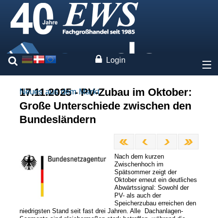
Login
Über uns
17.11.2025 - PV-Zubau im Oktober:
Neues aus dem Markt
Große Unterschiede zwischen den
Preise
Bundesländern
Unsere Marken
Nach dem kurzen
Leistungen
Zwischenhoch im
Spätsommer zeigt der
Oktober erneut ein deutliches
Fachwissen
Abwärtssignal: Sowohl der
PV- als auch der
Speicherzubau erreichen den
niedrigsten Stand seit fast drei Jahren. Alle Dachanlagen-
Kontakt