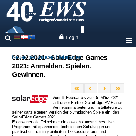
Login
Über uns
02.02.2021 - SolarEdge Games
Neues bei unseren Lieferanten
2021: Anmelden. Spielen.
Preise
Gewinnen.
Unsere Marken
Vom 8. Februar bis zum 5. März 2021
Leistungen
lädt unser Partner SolarEdge PV-Planer,
Vertriebsmitarbeiter und Installateure zu
seiner ganz eigenen Version der olympischen Spiele ein, den
Fachwissen
SolarEdge Games 2021
.
Es erwartet alle Teilnehmer ein abwechslungsreiches Live-
Programm mit spannenden technischen Schulungen und
praktischen Trainingseinheiten, Diskussionsforen und
Kontakt