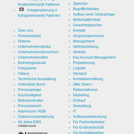
Speicher
Kostenrelevante Faktoren
Begrifflichkeiten
Anlagenplanung II:
Aufbau einer Solaranlage
Ertragsrelevante Faktoren
Wirtschaftlichkeit
Gewerbespeicher
Über uns
Kontakt
Firmenportrait
Ansprechpersonen
Historie
Management
Unternehmenskultur
Vertriebsleitung
Unternehmensbroschüre
Vertrieb
Unternehmensfilm
Key Account Management
Betriebsgebäude
Projektierung
Fotogalerie
Logistik
Videos
Versand
Technische Ausstattung
Kontaktvermittlung
Unterstützt durch
After Sales /
Pressespiegel
Reklamationen
Nachhaltigkeit
Marketing
Betriebsstruktur
Einkauf
Pressebereich
Verwaltung
Impressum / AGB
IT
Datenschutzerklärung
Softwareentwicklung
40 Jahre EWS
Für Partnerbetriebe
Für Endkundschaft
Für Kontaktquellen