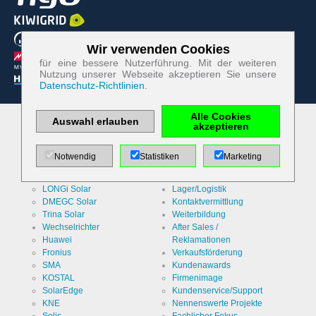
Wir verwenden Cookies
Zum Betrieb der Seite notwendige Cookies:
für eine bessere Nutzerführung. Mit der weiteren
Nutzung unserer Webseite akzeptieren Sie unsere
Datenschutz-Richtlinien
.
Name
PHP
Session
Cookie
Alle Cookies
Anbieter
EWS GmbH
Auswahl erlauben
akzeptieren
& Co. KG
Unsere Marken
Leistungen
Zweck
Solarmodule
Systemkalkulator
Absicherung
Notwendig
Statistiken
Marketing
Kontaktformular
Luxor Solar
Web-Konfigurator
/ SPAM
Jinko Solar
Fachberatung
Schutz
Cookie Name
PHPSESSID
LONGi Solar
Lager/Logistik
DMEGC Solar
Kontaktvermittlung
Cookie Laufzeit
Trina Solar
Weiterbildung
undefined
Wechselrichter
After Sales /
Huawei
Reklamationen
Fronius
Verkaufsförderung
Name
Cookiespeicherung
SMA
Kundenawards
Entscheidungscookie
KOSTAL
Firmenimage
SolarEdge
Kundenservice/Support
Anbieter
EWS GmbH
KNE
Nennenswerte Projekte
& Co. KG