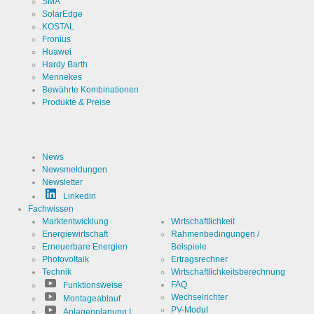
SMA
wie der
SolarEdge
Besucher
KOSTAL
die Website
nutzt.
Fronius
Huawei
Hardy Barth
Cookies die zur Auswertung des Benutzerverhaltens
Mennekes
notwendig sind:
Bewährte Kombinationen
Produkte & Preise
Name
LinkedIn
Anbieter
LinkedIn
Corporation
News
Newsmeldungen
Zweck
Cookie von
Newsletter
LinkedIn für
Website-
Linkedin
Analysen.
Cookie Name
linkedin
Fachwissen
Erzeugt
statistische
Marktentwicklung
Wirtschaftlichkeit
Daten
Energiewirtschaft
Rahmenbedingungen /
Cookie Laufzeit
2 Jahre
darüber,
Erneuerbare Energien
Beispiele
wie der
Besucher
Photovoltaik
Ertragsrechner
die Website
Technik
Wirtschaftlichkeitsberechnung
nutzt.
FAQ
Funktionsweise
Wechselrichter
Montageablauf
Infos schließen
PV-Modul
Anlagenplanung I: