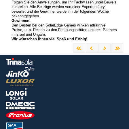
Folgen Sie den Anweisungen, um Ihr Fachwissen unter Beweis
zu stellen. Alle Beiträge werden von einer Experten-Jury
bewertet und die Gewinner werden in der folgenden Woche
bekanntgegeben.
Gewinnen.
Den Besten bei den SolarEdge Games winken attraktive
Preise, u. a. Reisen zu den Fertigungsstätten unseres Partners
in Israel und Ungarn.
Wir wünschen Ihnen viel Spaß und Erfolg!