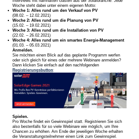
Interviews mit namhaften Gästen aus der Solarbranche. Jede
Woche steht dabei unter einem eigenen Motto:
Woche 1: Alles rund um den Verkauf von PV
News
(08.02. – 12.02.2021)
Woche 2: Alles rund um die Planung von PV
(15.02. – 19.02.2021)
Newsmeldungen
Woche 3: Alles rund um die Installation von PV
Newsletter
(22.02. – 26.02.2021)
Woche 4:
Alles rund um ein smartes Energie-Management
(01.03. – 05.03.2021)
Anmelden.
Jobs/Studien
Sie möchten einen Blick auf das geplante Programm werfen
oder sich gleich für eines oder mehrere Webinare anmelden?
Dann klicken Sie einfach auf den nachfolgenden
Registrierungsbutton
:
Spielen.
Pro Woche findet ein Gewinnspiel statt. Registrieren Sie sich
also bestenfalls für so viele Webinare wie möglich, um Ihre
Chancen zu erhöhen. Am Ende der jeweiligen Woche erhalten
die Veranstaltungsteilnehmer einen Link zum Gewinnspiel.