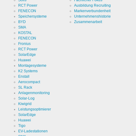
Solis
Fachlicher Fokus
Zweck
Speichert
RCT Power
Ausbildung Recruiting
die
FENECON
Markenverbundenheit
Einstellungen
der
Speichersysteme
Unternehmenshistorie
Cookie Name
ews
Besucher
BYD
Zusammenarbeit
bezüglich
SMA
der
Cookie Laufzeit
1 Jahr
Speicherung
KOSTAL
von
FENECON
Cookies.
Fronius
RCT Power
SolarEdge
Huawei
Cookies die zur Auswertung der Benutzerstatistik
Montagesysteme
notwendig sind:
K2 Systems
Enstall
Name
Google
Aerocompact
Analytics
SL Rack
Anlagenmonitoring
Anbieter
Google
Solar-Log
LLC
Kiwigrid
Zweck
Cookie von
Leistungsoptimierer
Google für
SolarEdge
Website-
Analysen.
Huawei
Cookie Name
_ga,_gid
Erzeugt
Tigo
statistische
EV-Ladestationen
Daten
Cookie Laufzeit
2 Jahre
darüber,