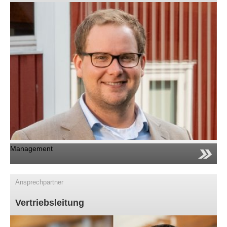
Ansprechpersonen
Management
Vertriebsleitung
Vertrieb
Key Account Management
Projektierung
Logistik
Versand
Kontaktvermittlung
After Sales / Reklamationen
Marketing
Management
Einkauf
Verwaltung
IT
Ansprechpartner
Softwareentwicklung
Vertriebsleitung
Für Partnerbetriebe
Für Endkundschaft