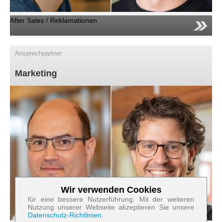
After Sales / Reklamationen
Ansprechpartner
Marketing
Wir verwenden Cookies
Zum Betrieb der Seite notwendige Cookies:
für eine bessere Nutzerführung. Mit der weiteren
Nutzung unserer Webseite akzeptieren Sie unsere
Datenschutz-Richtlinien
.
Name
PHP