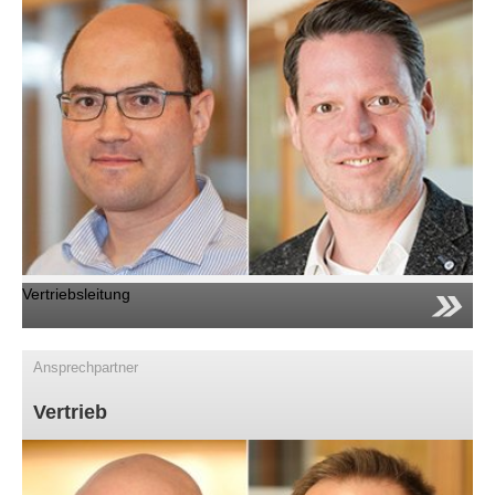
Für Kontaktquellen
Pressebereich
Anfahrt
Jobs/Studien
News
Jobs/Studien
Vertriebsleitung
Ansprechpartner
Vertrieb