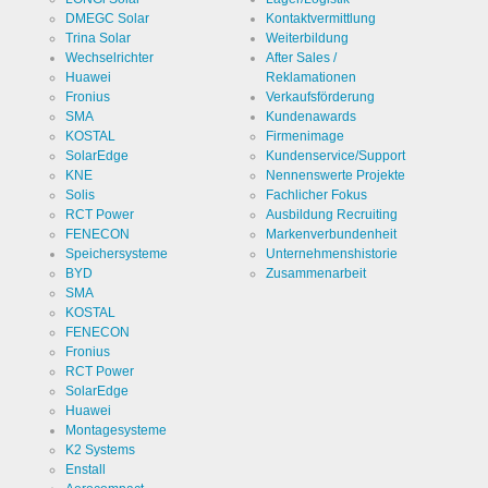
DMEGC Solar
Kontaktvermittlung
Trina Solar
Weiterbildung
Wechselrichter
After Sales /
Huawei
Reklamationen
Fronius
Verkaufsförderung
SMA
Kundenawards
KOSTAL
Firmenimage
SolarEdge
Kundenservice/Support
KNE
Nennenswerte Projekte
Solis
Fachlicher Fokus
RCT Power
Ausbildung Recruiting
FENECON
Markenverbundenheit
Speichersysteme
Unternehmenshistorie
BYD
Zusammenarbeit
SMA
KOSTAL
FENECON
Fronius
RCT Power
SolarEdge
Huawei
Montagesysteme
K2 Systems
Enstall