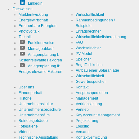
Linkedin
Fachwissen
Marktentwicklung
Wirtschaftlichkeit
Energiewirtschaft
Rahmenbedingungen /
Erneuerbare Energien
Beispiele
Photovoltaik
Ertragsrechner
Technik
Wirtschaftlichkeitsberechnung
FAQ
Funktionsweise
Wechselrichter
Montageablauf
PV-Modul
Anlagenplanung I:
Speicher
Kostenrelevante Faktoren
Begrifflichkeiten
Anlagenplanung II:
Aufbau einer Solaranlage
Ertragsrelevante Faktoren
Wirtschaftlichkeit
Gewerbespeicher
Über uns
Kontakt
Firmenportrait
Ansprechpersonen
Historie
Management
Unternehmenskultur
Vertriebsleitung
Unternehmensbroschüre
Vertrieb
Unternehmensfilm
Key Account Management
Betriebsgebäude
Projektierung
Fotogalerie
Logistik
Videos
Versand
Technische Ausstattung
Kontaktvermittlung