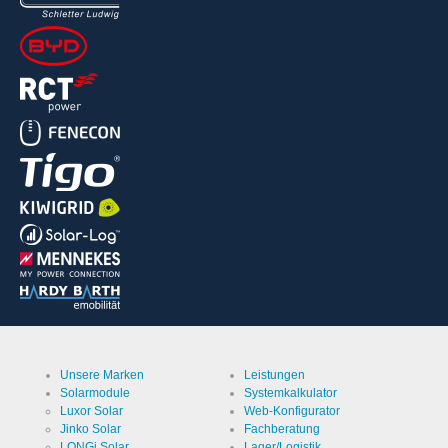
Unsere Marken
Leistungen
Solarmodule
Systemkalkulator
Luxor Solar
Web-Konfigurator
Jinko Solar
Fachberatung
LONGi Solar
Lager/Logistik