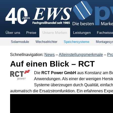
Über uns
Preise
Unsere Marken
Leistungen
Fachwiss
Solarmodule
Wechselrichter
Speichersysteme
Montagesy
Schnellnavigation:
News
–
Alleinstellungsmerkmale
–
Pr
Auf einen Blick – RCT
Die
RCT Power GmbH
aus Konstanz am Bod
Anwendungen. Als einer der wenigen Herstel
Systeme überzeugen durch Qualität, einfache
automatisch die Ersatzstromfunktion. Ein erfahrenes Exper