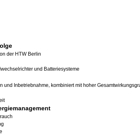
Folge
ion der HTW Berlin
idwechselrichter und Batteriesysteme
ion und Inbetriebnahme, kombiniert mit hoher Gesamtwirkungsgra
eit
Energiemanagement
brauch
ng
e