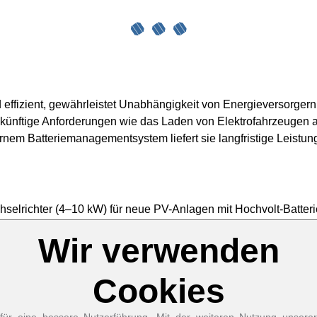
 effizient, gewährleistet Unabhängigkeit von Energieversorgern
zukünftige Anforderungen wie das Laden von Elektrofahrzeugen
em Batteriemanagementsystem liefert sie langfristige Leistung
selrichter (4–10 kW) für neue PV-Anlagen mit Hochvolt-Batte
Installation über die RCT App. Made in Germany, ausgezeichnet
Wir verwenden
Zum Betrieb der Seite notwendige Cookies:
Name
Cookies
PHP
Session
Cookie
Anbieter
EWS GmbH
für eine bessere Nutzerführung. Mit der weiteren Nutzung unserer