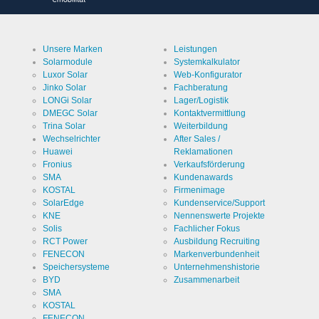
Anbieter
Google
LLC
Zweck
Unsere Marken
Leistungen
Cookie von
Google für
Solarmodule
Systemkalkulator
Website-
Luxor Solar
Web-Konfigurator
Analysen.
Cookie Name
_ga,_gid
Erzeugt
Jinko Solar
Fachberatung
statistische
LONGi Solar
Lager/Logistik
Daten
Cookie Laufzeit
2 Jahre
DMEGC Solar
Kontaktvermittlung
darüber,
wie der
Trina Solar
Weiterbildung
Besucher
Wechselrichter
After Sales /
die Website
nutzt.
Huawei
Reklamationen
Fronius
Verkaufsförderung
SMA
Kundenawards
Cookies die zur Auswertung des Benutzerverhaltens
KOSTAL
Firmenimage
notwendig sind:
SolarEdge
Kundenservice/Support
KNE
Nennenswerte Projekte
Name
Solis
Fachlicher Fokus
LinkedIn
RCT Power
Ausbildung Recruiting
FENECON
Markenverbundenheit
Anbieter
LinkedIn
Speichersysteme
Unternehmenshistorie
Corporation
BYD
Zusammenarbeit
Zweck
SMA
Cookie von
LinkedIn für
KOSTAL
Website-
FENECON