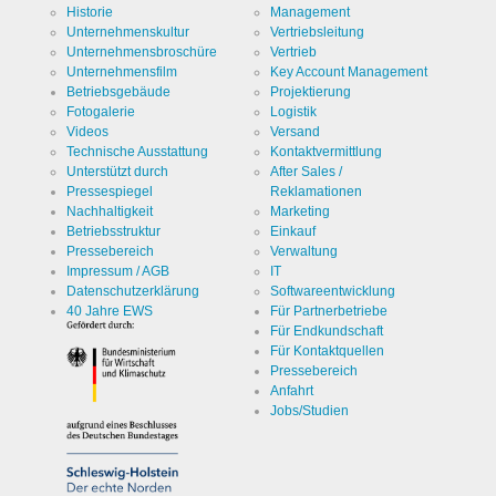
Historie
Management
Unternehmenskultur
Vertriebsleitung
Unternehmensbroschüre
Vertrieb
Unternehmensfilm
Key Account Management
Betriebsgebäude
Projektierung
Fotogalerie
Logistik
Videos
Versand
Technische Ausstattung
Kontaktvermittlung
Unterstützt durch
After Sales /
Pressespiegel
Reklamationen
Nachhaltigkeit
Marketing
Betriebsstruktur
Einkauf
Pressebereich
Verwaltung
Impressum / AGB
IT
Datenschutzerklärung
Softwareentwicklung
40 Jahre EWS
Für Partnerbetriebe
Für Endkundschaft
Für Kontaktquellen
Pressebereich
Anfahrt
Jobs/Studien