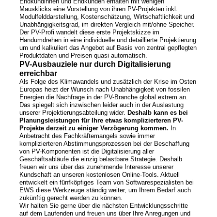
Endkundinnen und Endkunden erhalten mit wenigen
Mausklicks eine Vorstellung von ihren PV-Projekten inkl.
Modulfelddarstellung, Kostenschätzung, Wirtschaftlichkeit und
Unabhängigkeitsgrad, im direkten Vergleich mit/ohne Speicher.
Der PV-Profi wandelt diese erste Projektskizze im
Handumdrehen in eine individuelle und detaillierte Projektierung
um und kalkuliert das Angebot auf Basis von zentral gepflegten
Produktdaten und Preisen quasi automatisch.
PV-Ausbauziele nur durch Digitalisierung
erreichbar
Als Folge des Klimawandels und zusätzlich der Krise im Osten
Europas heizt der Wunsch nach Unabhängigkeit von fossilen
Energien die Nachfrage in der PV-Branche global extrem an.
Das spiegelt sich inzwischen leider auch in der Auslastung
unserer Projektierungsabteilung wider.
Deshalb kann es bei
Planungsleistungen für Ihre etwas komplizierteren PV-
Projekte derzeit zu einiger Verzögerung kommen.
In
Anbetracht des Fachkräftemangels sowie immer
komplizierteren Abstimmungsprozessen bei der Beschaffung
von PV-Komponenten ist die Digitalisierung aller
Geschäftsabläufe die einzig belastbare Strategie. Deshalb
freuen wir uns über das zunehmende Interesse unserer
Kundschaft an unseren kostenlosen Online-Tools. Aktuell
entwickelt ein fünfköpfiges Team von Softwarespezialisten bei
EWS diese Werkzeuge ständig weiter, um Ihrem Bedarf auch
zukünftig gerecht werden zu können.
Wir halten Sie gerne über die nächsten Entwicklungsschritte
auf dem Laufenden und freuen uns über Ihre Anregungen und