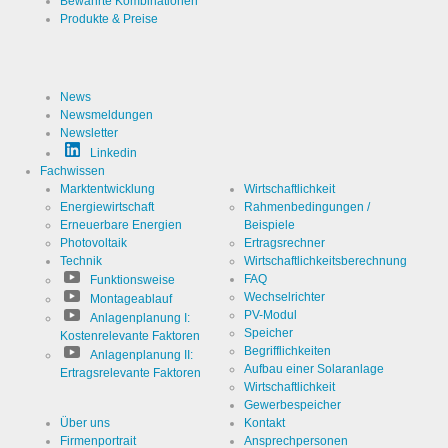
Bewährte Kombinationen
Produkte & Preise
News
Newsmeldungen
Newsletter
Linkedin
Fachwissen
Marktentwicklung
Wirtschaftlichkeit
Energiewirtschaft
Rahmenbedingungen /
Erneuerbare Energien
Beispiele
Photovoltaik
Ertragsrechner
Technik
Wirtschaftlichkeitsberechnung
FAQ
Funktionsweise
Wechselrichter
Montageablauf
PV-Modul
Anlagenplanung I:
Speicher
Kostenrelevante Faktoren
Begrifflichkeiten
Anlagenplanung II:
Aufbau einer Solaranlage
Ertragsrelevante Faktoren
Wirtschaftlichkeit
Gewerbespeicher
Über uns
Kontakt
Firmenportrait
Ansprechpersonen