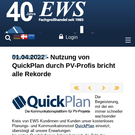
Login
Über uns
01.04.2022 - Nutzung von
Neues bei EWS
QuickPlan durch PV-Profis bricht
Preise
alle Rekorde
Unsere Marken
Die
Leistungen
Begeisterung,
mit der ein
immer schneller
Fachwissen
wachsender
Kreis von EWS Kundinnen und Kunden unser kostenloses
Planungs- und Kommunikationstool
QuickPlan
einsetzt,
übersteigt all unsere Erwartungen.
Kontakt