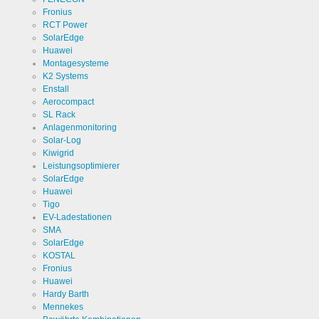
Analysen.
Cookie Name
linkedin
Erzeugt
Fronius
statistische
RCT Power
Daten
Cookie Laufzeit
2 Jahre
SolarEdge
darüber,
wie der
Huawei
Besucher
Montagesysteme
die Website
nutzt.
K2 Systems
Enstall
Infos schließen
Aerocompact
SL Rack
Anlagenmonitoring
Solar-Log
Kiwigrid
Leistungsoptimierer
SolarEdge
Huawei
Tigo
EV-Ladestationen
SMA
SolarEdge
KOSTAL
Fronius
Huawei
Hardy Barth
Mennekes