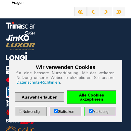
Fragen.
Wir verwenden Cookies
Zum Betrieb der Seite notwendige Cookies:
für eine bessere Nutzerführung. Mit der weiteren
Nutzung unserer Webseite akzeptieren Sie unsere
Datenschutz-Richtlinien
.
Name
PHP
Session
Cookie
Alle Cookies
Anbieter
EWS GmbH
Auswahl erlauben
akzeptieren
& Co. KG
Zweck
Absicherung
Notwendig
Statistiken
Marketing
Kontaktformular
/ SPAM
Schutz
Cookie Name
PHPSESSID