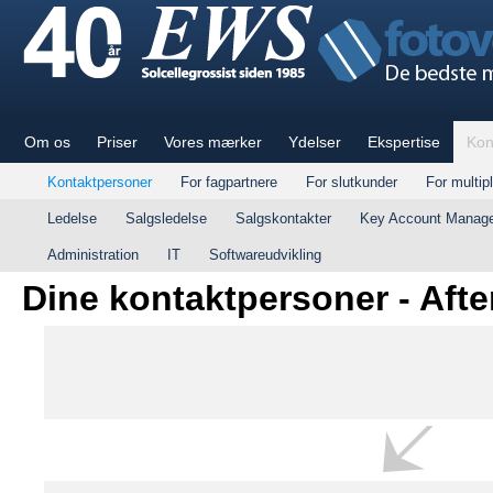
Om os
Priser
Vores mærker
Ydelser
Ekspertise
Kon
Kontaktpersoner
For fagpartnere
For slutkunder
For multipl
Ledelse
Salgsledelse
Salgskontakter
Key Account Manag
Administration
IT
Softwareudvikling
Dine kontaktpersoner - Afte