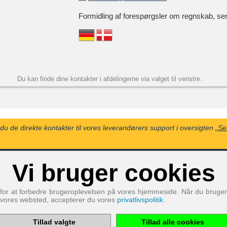
Formidling af forespørgsler om regnskab, ser
Du kan finde dine kontakter i afdelingerne via valget til venstre.
du de direkte kontakter til vores leverandørers support i oversigten
„Se
Vi bruger cookies
Cookies der nødvendige for driften af webstedet:
Service
for at forbedre brugeroplevelsen på vores hjemmeside. Når du bruger
PHP
Session
vores websted, accepterer du vores
privatlivspolitik
.
Cookie
Udbyder
EWS GmbH
& Co. KG
Tillad valgte
Tillad alle cookies