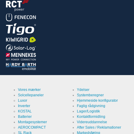
Vores mærker
Ydelser
Solcellepaneler
Systemberegner
Luxor
Hjemmeside konfigurator
Inverter
Faglig rådgivning
KOSTAL
Lager/Logistik
Batterier
Kontaktformidling
Montagesystemer
Videreuddannelse
AEROCOMPACT
After Sales / Reklamationer
SL Rack
Markedsføring