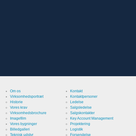
Om os
Kontakt
Virksomhedsportræt
Kontaktpersoner
Historie
Ledelse
Vores krav
Salgsledelse
Virksomhedsbrochure
Salgskontakter
Imagefilm
Key Account Management
Vores bygninger
Projektering
Billedgalleri
Logistik
Teknisk udstyr
Forsendelse