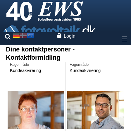
Login
Dine kontaktpersoner -
Om os
Kontaktformidling
Fagområde
Fagområde
Priser
Kundeakvirering
Kundeakvirering
Vores mærker
Ydelser
Ekspertise
Kontakt