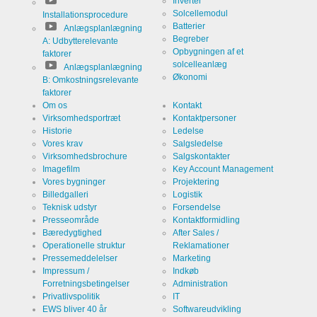
Inverter
webstedet.
Solcellemodul
Installationsprocedure
Batterier
Anlægsplanlægning
Begreber
A: Udbytterelevante
Cookies, der er nødvendige for at evaluere
Opbygningen af et
faktorer
brugeradfærd:
solcelleanlæg
Anlægsplanlægning
Økonomi
B: Omkostningsrelevante
Service
LinkedIn
faktorer
Om os
Kontakt
Virksomhedsportræt
Kontaktpersoner
Udbyder
LinkedIn
Historie
Ledelse
Corporation
Vores krav
Salgsledelse
Formål
Cookie fra
Virksomhedsbrochure
Salgskontakter
LinkedIn til
Imagefilm
Key Account Management
webstedsanalyser.
Vores bygninger
Projektering
Genererer
Navn
linkedin
statistiske
Billedgalleri
Logistik
data om,
Teknisk udstyr
Forsendelse
hvordan
Udløb
2 år
den
Presseområde
Kontaktformidling
besøgende
Bæredygtighed
After Sales /
bruger
Operationelle struktur
Reklamationer
webstedet.
Pressemeddelelser
Marketing
Impressum /
Indkøb
Infos schließen
Forretningsbetingelser
Administration
Privatlivspolitik
IT
EWS bliver 40 år
Softwareudvikling