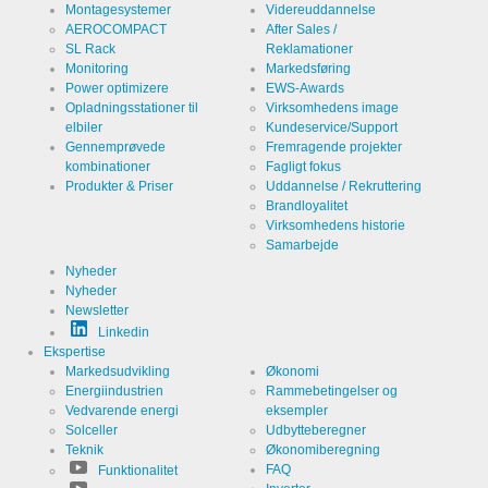
Montagesystemer
Videreuddannelse
besøgendes
indstillinger
Navn
AEROCOMPACT
After Sales /
ews
vedrørende
SL Rack
Reklamationer
lagring af
cookies.
Monitoring
Markedsføring
Udløb
1 år
Power optimizere
EWS-Awards
Opladningsstationer til
Virksomhedens image
elbiler
Kundeservice/Support
Gennemprøvede
Fremragende projekter
kombinationer
Fagligt fokus
Produkter & Priser
Uddannelse / Rekruttering
Cookies, der er nødvendige til evaluering af
Brandloyalitet
brugerstatistik:
Virksomhedens historie
Samarbejde
Service
Google
Nyheder
Analytics
Nyheder
Udbyder
Google
Newsletter
LLC
Linkedin
Formål
Ekspertise
Cookie fra
Google til
Markedsudvikling
Økonomi
webstedsanalyser.
Energiindustrien
Rammebetingelser og
Genererer
Navn
_ga,_gid
Vedvarende energi
eksempler
statistiske
data om,
Solceller
Udbytteberegner
hvordan
Udløb
Teknik
Økonomiberegning
2 år
den
besøgende
FAQ
Funktionalitet
bruger