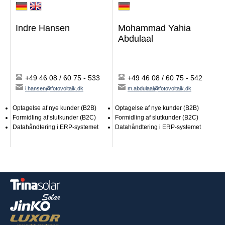
Kontaktpersoner
Indre Hansen
Mohammad Yahia
Abdulaal
Ledelse
Salgsledelse
Salgskontakter
Key Account Management
+49 46 08 / 60 75 - 533
+49 46 08 / 60 75 - 542
Projektering
i.hansen@fotovoltaik.dk
m.abdulaal@fotovoltaik.dk
Logistik
Forsendelse
Optagelse af nye kunder (B2B)
Optagelse af nye kunder (B2B)
Formidling af slutkunder (B2C)
Formidling af slutkunder (B2C)
Kontaktformidling
Datahåndtering i
ERP
-systemet
Datahåndtering i
ERP
-systemet
After Sales / Reklamationer
Marketing
Indkøb
Administration
IT
Softwareudvikling
For fagpartnere
For slutkunder