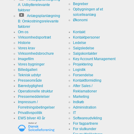
webstedsanalyser.
Begreber
Genererer
Navn
A: Udbytterelevante
linkedin
statistiske
Opbygningen af et
faktorer
data om,
solcelleanlæg
hvordan
Anlægsplanlægning
Udløb
2 år
den
Økonomi
B: Omkostningsrelevante
besøgende
faktorer
bruger
webstedet.
Om os
Kontakt
Virksomhedsportræt
Kontaktpersoner
Historie
Ledelse
Infos schließen
Vores krav
Salgsledelse
Virksomhedsbrochure
Salgskontakter
Imagefilm
Key Account Management
Vores bygninger
Projektering
Billedgalleri
Logistik
Teknisk udstyr
Forsendelse
Presseområde
Kontaktformidling
Bæredygtighed
After Sales /
Operationelle struktur
Reklamationer
Pressemeddelelser
Marketing
Impressum /
Indkøb
Forretningsbetingelser
Administration
Privatlivspolitik
IT
EWS bliver 40 år
Softwareudvikling
For fagpartnere
For slutkunder