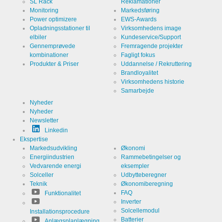
SL Rack
Reklamationer
Analytics
Monitoring
Markedsføring
Udbyder
Google
Power optimizere
EWS-Awards
LLC
Opladningsstationer til
Virksomhedens image
elbiler
Kundeservice/Support
Formål
Cookie fra
Gennemprøvede
Fremragende projekter
Google til
webstedsanalyser.
kombinationer
Fagligt fokus
Genererer
Navn
_ga,_gid
Produkter & Priser
Uddannelse / Rekruttering
statistiske
data om,
Brandloyalitet
hvordan
Virksomhedens historie
Udløb
2 år
den
Samarbejde
besøgende
bruger
Nyheder
webstedet.
Nyheder
Newsletter
Linkedin
Cookies, der er nødvendige for at evaluere
Ekspertise
brugeradfærd:
Markedsudvikling
Økonomi
Energiindustrien
Rammebetingelser og
Service
LinkedIn
Vedvarende energi
eksempler
Solceller
Udbytteberegner
Teknik
Økonomiberegning
Udbyder
LinkedIn
FAQ
Funktionalitet
Corporation
Inverter
Formål
Cookie fra
Solcellemodul
Installationsprocedure
LinkedIn til
Batterier
Anlægsplanlægning