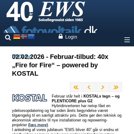
Login
Om os
02.02.2026 - Februar-tilbud: 40x
EWS-nyt
„Fire for Fire“ – powered by
Priser
KOSTAL
Vores mærker
Februar står helt i
KOSTALs tegn – og
Ydelser
PLENTICORE plus G2
.
Hybridinverteren har netop fået en
ydelsesopdatering og har siden årets begyndelse været
Ekspertise
tilgængelig til en særligt attraktiv pris. Dette gør den teknisk og
økonomisk attraktiv til nye installationer og repowering-
projekter
(læs mere)
.
I anledning af vores jubilæum ”EWS bliver 40” går vi endnu et
Kontakt