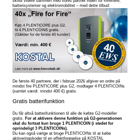
skridt videre sammen med vores partner inden for invertere,
batterisystemer og elektromobilitet – med dette tilbud:
Nyheder
Nyheder
Newsletter
Jobs/Studier
De første 40 partnere, der i februar 2026 afgiver en ordre på
mindst fire PLENTICORE plus G2, modtager 4 PLENTICOINs
(samlet værdi: mindst 400 €) gratis.
Gratis batterifunktion
Du får altså batterifunktionen til alle de købte G2-modeller
gratis.
For at aktivere denne funktion på G2-generationen
skal du fortsat kun bruge 1 PLENTICOIN (i stedet for
oprindeligt 3 PLENTICOINs).
Du kan også vælge at bruge PLENTICOINs til at købe
aktiveringskoder til en effektforøgelse på KOSTAL