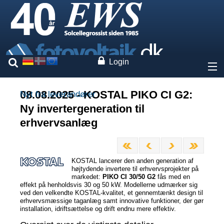
Login
Om os
08.08.2025 - KOSTAL PIKO CI G2:
Nyt fra leverandører
Ny invertergeneration til
Priser
erhvervsanlæg
Vores mærker
KOSTAL lancerer den anden generation af
Ydelser
højtydende invertere til erhvervsprojekter på
markedet:
PIKO CI 30/50 G2
fås med en
effekt på henholdsvis 30 og 50 kW. Modellerne udmærker sig
Ekspertise
ved den velkendte KOSTAL-kvalitet, et gennemtænkt design til
erhvervsmæssige taganlæg samt innovative funktioner, der gør
installation, idriftsættelse og drift endnu mere effektiv.
Kontakt