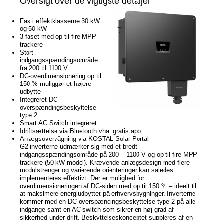
Oversigt over de vigtigste detaljer
Nyheder
Fås i effektklasserne 30 kW
og 50 kW
3-faset med op til fire MPP-
Nyheder
trackere
Stort
Newsletter
indgangsspændingsområde
fra 200 til 1100 V
DC-overdimensionering op til
Jobs/Studier
150 % muliggør et højere
udbytte
Integreret DC-
overspændingsbeskyttelse
type 2
Smart AC Switch integreret
Idriftsættelse via Bluetooth vha. gratis app
Anlægsovervågning via KOSTAL Solar Portal
G2-inverterne udmærker sig med et bredt
indgangsspændingsområde på 200 – 1100 V og op til fire MPP-
trackere (50 kW-model). Krævende anlægsdesign med flere
modulstrenger og varierende orienteringer kan således
implementeres effektivt. Der er mulighed for
overdimensioneringen af DC-siden med op til 150 % – ideelt til
at maksimere energiudbyttet på erhvervsbygninger. Inverterne
kommer med en DC-overspændingsbeskyttelse type 2 på alle
indgange samt en AC-switch som sikrer en høj grad af
sikkerhed under drift. Beskyttelseskonceptet suppleres af en