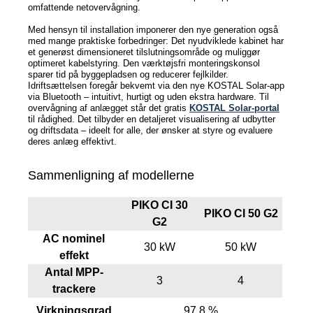
omfattende netovervågning.
Med hensyn til installation imponerer den nye generation også
med mange praktiske forbedringer: Det nyudviklede kabinet har
et generøst dimensioneret tilslutningsområde og muliggør
optimeret kabelstyring. Den værktøjsfri monteringskonsol
sparer tid på byggepladsen og reducerer fejlkilder.
Idriftsættelsen foregår bekvemt via den nye KOSTAL Solar-app
via Bluetooth – intuitivt, hurtigt og uden ekstra hardware. Til
overvågning af anlægget står det gratis
KOSTAL Solar-portal
til rådighed. Det tilbyder en detaljeret visualisering af udbytter
og driftsdata – ideelt for alle, der ønsker at styre og evaluere
deres anlæg effektivt.
Sammenligning af modellerne
PIKO CI 30
PIKO CI 50 G2
G2
AC nominel
30 kW
50 kW
effekt
Antal MPP-
3
4
trackere
Virkningsgrad
97,8 %