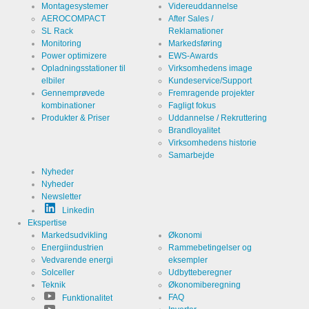
webstedet.
Montagesystemer
Videreuddannelse
AEROCOMPACT
After Sales /
SL Rack
Reklamationer
Monitoring
Markedsføring
Cookies, der er nødvendige for at evaluere
Power optimizere
EWS-Awards
brugeradfærd:
Opladningsstationer til
Virksomhedens image
elbiler
Kundeservice/Support
Service
LinkedIn
Gennemprøvede
Fremragende projekter
kombinationer
Fagligt fokus
Produkter & Priser
Uddannelse / Rekruttering
Udbyder
LinkedIn
Corporation
Brandloyalitet
Virksomhedens historie
Formål
Cookie fra
Samarbejde
LinkedIn til
webstedsanalyser.
Nyheder
Genererer
Navn
linkedin
Nyheder
statistiske
data om,
Newsletter
hvordan
Udløb
Linkedin
2 år
den
Ekspertise
besøgende
bruger
Markedsudvikling
Økonomi
webstedet.
Energiindustrien
Rammebetingelser og
Vedvarende energi
eksempler
Solceller
Udbytteberegner
Infos schließen
Teknik
Økonomiberegning
FAQ
Funktionalitet