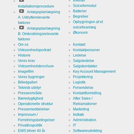
Inverter
Solcellemodul
Installationsprocedure
Batterier
Anlægsplanlægning
Begreber
A: Udbytterelevante
Opbygningen af et
faktorer
solcelleanlæg
Anlægsplanlægning
Økonomi
B: Omkostningsrelevante
faktorer
Om os
Kontakt
Virksomhedsportræt
Kontaktpersoner
Historie
Ledelse
Vores krav
Salgsledelse
Virksomhedsbrochure
Salgskontakter
Imagefilm
Key Account Management
Vores bygninger
Projektering
Billedgalleri
Logistik
Teknisk udstyr
Forsendelse
Presseområde
Kontaktformidling
Bæredygtighed
After Sales /
Operationelle struktur
Reklamationer
Pressemeddelelser
Marketing
Impressum /
Indkøb
Forretningsbetingelser
Administration
Privatlivspolitik
IT
EWS bliver 40 år
Softwareudvikling