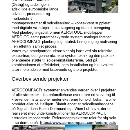
(Østrig) og afdelinger i
adskillige europæiske lande,
Nyheder
udviklet, produceret og
markedsført
montagesystemer til solcelleanlæg – konsekvent suppleret
Nyheder
med digitale værktøjer til planlægning og statisk beregning.
Med planlægningsplatformen AEROTOOL, mobilappen
Newsletter
AERO.GO samt patentbeskyttede systemløsninger forener
AEROCOMPACT planlægning, statisk beregning og realisering
i en effektiv samlet proces.
Jobs/Studier
Vores nye brandpartner udmærker sig især ved sin tekniske
ekspertise, den gennemtænkte systemteknik og den praktisk
orienterede støtte til solcelleinstallatørerne. Stol på
kombinationen af effektivitet, nem installation og høj kvalitet –
især i forbindelse med krævende og store projekter.
Overbevisende projekter
AEROCOMPACTs systemer anvendes verden over i projekter
af alle størrelser – fra enfamiliehuse over store erhvervstag til
krævende installationer under ekstreme forhold, f.eks. i alpine
områder eller på Halligen. Blandt andet er solcelleanlæggene
på Signal-Iduna-Park i Dortmund og i Wien Lufthavn, der er
realiseret med underkonstruktioner fra AEROCOMPACT,
særdeles imponerende. Referenceprojekterne taler for sig selv
– se dem nu på:
https://www.aerocompact.com/en/projects