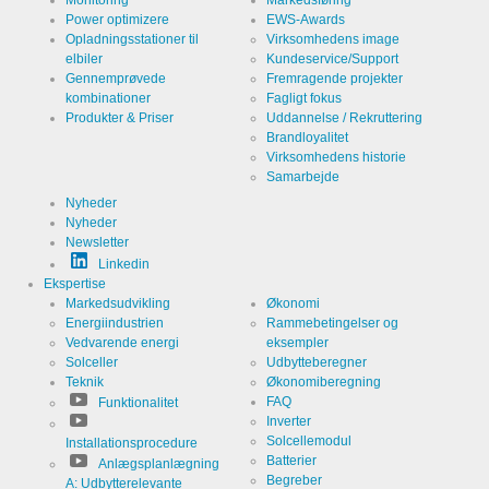
Monitoring
Markedsføring
Power optimizere
EWS-Awards
Opladningsstationer til
Virksomhedens image
elbiler
Kundeservice/Support
Gennemprøvede
Fremragende projekter
kombinationer
Fagligt fokus
Produkter & Priser
Uddannelse / Rekruttering
Brandloyalitet
Virksomhedens historie
Samarbejde
Nyheder
Nyheder
Newsletter
Linkedin
Ekspertise
Markedsudvikling
Økonomi
Energiindustrien
Rammebetingelser og
Vedvarende energi
eksempler
Solceller
Udbytteberegner
Teknik
Økonomiberegning
FAQ
Funktionalitet
Inverter
Solcellemodul
Installationsprocedure
Batterier
Anlægsplanlægning
Begreber
A: Udbytterelevante