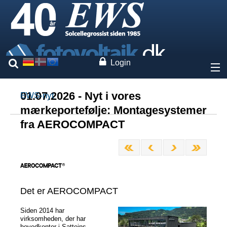
Login
Om os
01.07.2026 - Nyt i vores
EWS-nyt
mærkeportefølje: Montagesystemer
Priser
fra AEROCOMPACT
Vores mærker
Ydelser
Det er AEROCOMPACT
Ekspertise
Siden 2014 har
virksomheden, der har
Kontakt
hovedkontor i Satteins