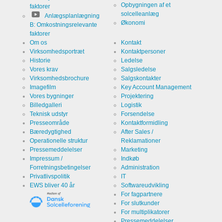
Opbygningen af et
faktorer
solcelleanlæg
Anlægsplanlægning
Økonomi
B: Omkostningsrelevante
faktorer
Om os
Kontakt
Virksomhedsportræt
Kontaktpersoner
Historie
Ledelse
Vores krav
Salgsledelse
Virksomhedsbrochure
Salgskontakter
Imagefilm
Key Account Management
Vores bygninger
Projektering
Billedgalleri
Logistik
Teknisk udstyr
Forsendelse
Presseområde
Kontaktformidling
Bæredygtighed
After Sales /
Operationelle struktur
Reklamationer
Pressemeddelelser
Marketing
Impressum /
Indkøb
Forretningsbetingelser
Administration
Privatlivspolitik
IT
EWS bliver 40 år
Softwareudvikling
For fagpartnere
For slutkunder
For multiplikatorer
Pressemeddelelser