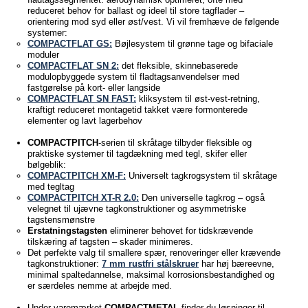
reduceret behov for ballast og ideel til store tagflader –
orientering mod syd eller øst/vest. Vi vil fremhæve de følgende
systemer:
COMPACTFLAT GS:
Bøjlesystem til grønne tage og bifaciale
moduler
COMPACTFLAT SN 2:
det fleksible, skinnebaserede
modulopbyggede system til fladtagsanvendelser med
fastgørelse på kort- eller langside
COMPACTFLAT SN FAST:
kliksystem til øst-vest-retning,
kraftigt reduceret montagetid takket være formonterede
elementer og lavt lagerbehov
COMPACTPITCH
-serien til skråtage tilbyder fleksible og
praktiske systemer til tagdækning med tegl, skifer eller
bølgeblik:
COMPACTPITCH XM-F:
Universelt tagkrogsystem til skråtage
med tegltag
COMPACTPITCH XT-R 2.0:
Den universelle tagkrog – også
velegnet til ujævne tagkonstruktioner og asymmetriske
tagstensmønstre
Erstatningstagsten
eliminerer behovet for tidskrævende
tilskæring af tagsten – skader minimeres.
Det perfekte valg til smallere spær, renoveringer eller krævende
tagkonstruktioner:
7 mm rustfri stålskruer
har høj bæreevne,
minimal spaltedannelse, maksimal korrosionsbestandighed og
er særdeles nemme at arbejde med.
Under varemærket
COMPACTMETAL
finder du løsninger til