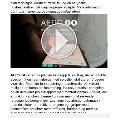
planlægningssikkerhed, færre fejl og en betydelig
tidsbesparelse i det daglige projektarbejde. Mere information
på:
https://www.aerocompact.com/aerotool
AERO.GO
er en ny planlægningsapp til skråtag, der er udviklet
specielt til og i samarbejde med solcelleinstallatører. Videoen
viser det: Med blot få indtastninger oprettes der på kortest
mulig tid en komplet planlægning, inklusive statisk beregning
og en detaljeret projektrapport med monteringsplan – noget, der
er unikt i branchen. Dermed undgår man tidskrævende
forudgående beregninger. Løsningen udarbejder automatisk
materialelister, er intuitiv at betjene og hjælper med at
gennemføre projekter mere effektivt, hurtigere og med høj
planlægningssikkerhed. I stedet for tidskrævende
forplanlægning på kontoret kan statikken nemt beregnes på