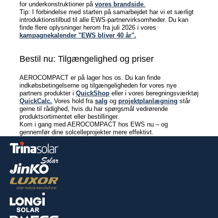
vedrørende
for underkonstruktioner på
vores brandside
.
lagring af
Tip: I forbindelse med starten på samarbejdet har vi et særligt
cookies.
Udløb
introduktionstilbud til alle EWS-partnervirksomheder. Du kan
1 år
finde flere oplysninger herom fra juli 2026 i vores
kampagnekalender "EWS bliver 40 år".
Bestil nu: Tilgængelighed og priser
Cookies, der er nødvendige til evaluering af
AEROCOMPACT er på lager hos os. Du kan finde
brugerstatistik:
indkøbsbetingelserne og tilgængeligheden for vores nye
partners produkter i
QuickShop
eller i vores beregningsværktøj
Service
Google
QuickCalc.
Vores hold fra
salg
og
projektplanlægning
står
Analytics
gerne til rådighed, hvis du har spørgsmål vedrørende
produktsortimentet eller bestillinger.
Udbyder
Google
Kom i gang med AEROCOMPACT hos EWS nu – og
LLC
gennemfør dine solcelleprojekter mere effektivt.
Formål
Cookie fra
Google til
webstedsanalyser.
Genererer
Navn
_ga,_gid
statistiske
data om,
hvordan
Udløb
2 år
den
besøgende
bruger
webstedet.