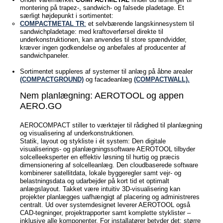
montering på trapez-, sandwich- og falsede pladetage. Et
særligt højdepunkt i sortimentet:
COMPACTMETAL TR
:
et selvbærende langskinnesystem til
sandwichpladetage: med kraftoverførsel direkte til
underkonstruktionen, kan anvendes til store spændvidder,
kræver ingen godkendelse og anbefales af producenter af
sandwichpaneler.
Sortimentet suppleres af systemer til anlæg på åbne arealer
(COMPACTGROUND)
og facadeanlæg
(COMPACTWALL).
Nem planlægning: AEROTOOL og appen
AERO.GO
AEROCOMPACT stiller to værktøjer til rådighed til planlægning
og visualisering af underkonstruktionen.
Statik, layout og stykliste i ét system: Den digitale
visualiserings- og planlægningssoftware AEROTOOL tilbyder
solcelleeksperter en effektiv løsning til hurtig og præcis
dimensionering af solcelleanlæg. Den cloudbaserede software
kombinerer satellitdata, lokale byggeregler samt vejr- og
belastningsdata og udarbejder på kort tid et optimalt
anlægslayout. Takket være intuitiv 3D-visualisering kan
projekter planlægges uafhængigt af placering og administreres
centralt. Ud over systemdesignet leverer AEROTOOL også
CAD-tegninger, projektrapporter samt komplette styklister –
inklusive alle komponenter. For installatører betyder det: større