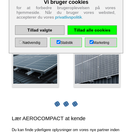
Vi bruger cookies
farten – når som helst og hvor som helst. Du finder flere
Cookies der nødvendige for driften af webstedet:
for at forbedre brugeroplevelsen på vores
oplysninger om appen på
produktsiden.
hjemmeside. Når du bruger vores websted,
Link til appen:
aero-go.io
accepterer du vores
privatlivspolitik
.
Service
PHP
Session
Cookie
Tillad valgte
Tillad alle cookies
Udbyder
EWS GmbH
& Co. KG
Nødvendig
Statistik
Marketing
Formål
Beskyttelse
kontaktformular
/ mod spam
Navn
PHPSESSID
Udløb
undefined
Service
Opbevaring
af cookies
Beslutningscookie
Udbyder
EWS GmbH
& Co. KG
Formål
Lær AEROCOMPACT at kende
Gemmer
den
besøgendes
indstillinger
Du kan finde yderligere oplysninger om vores nye partner inden
Navn
ews