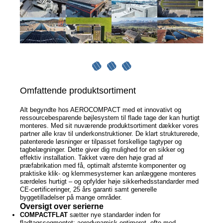
Omfattende produktsortiment
Alt begyndte hos AEROCOMPACT med et innovativt og
ressourcebesparende bøjlesystem til flade tage der kan hurtigt
monteres. Med sit nuværende produktsortiment dækker vores
partner alle krav til underkonstruktioner. De klart strukturerede,
patenterede løsninger er tilpasset forskellige tagtyper og
tagbelægninger. Dette giver dig mulighed for en sikker og
effektiv installation. Takket være den høje grad af
præfabrikation med få, optimalt afstemte komponenter og
praktiske klik- og klemmesystemer kan anlæggene monteres
særdeles hurtigt – og opfylder høje sikkerhedsstandarder med
CE-certificeringer, 25 års garanti samt generelle
byggetilladelser på mange områder.
Oversigt over serierne
COMPACTFLAT
sætter nye standarder inden for
fladtagssegmentet: aerodynamisk optimeret, ofte med