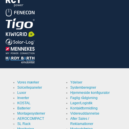
Vores mærker
Ydelser
Solcellepaneler
Systemberegner
Luxor
Hjemmeside konfigurator
Inverter
Faglig rådgivning
KOSTAL
Lager/Logistik
Batterier
Kontaktformidling
Montagesystemer
Videreuddannelse
AEROCOMPACT
After Sales /
SL Rack
Reklamationer