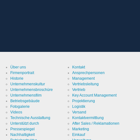
Über uns
Kontakt
Firmenportrait
Ansprechpersonen
Historie
Management
Unternehmenskultur
Vertriebsleitung
Unternehmensbroschüre
Vertrieb
Unternehmensfilm
Key Account Management
Betriebsgebäude
Projektierung
Fotogalerie
Logistik
Videos
Versand
Technische Ausstattung
Kontaktvermittlung
Unterstützt durch
After Sales / Reklamationen
Pressespiegel
Marketing
Nachhaltigkeit
Einkauf