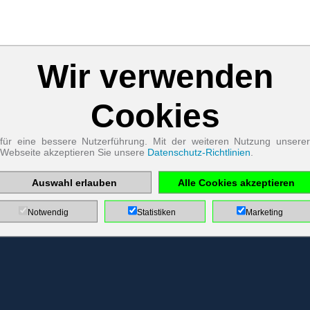
Wir verwenden
Zum Betrieb der Seite notwendige Cookies:
Name
Cookies
PHP
Session
Cookie
Anbieter
EWS GmbH
für eine bessere Nutzerführung. Mit der weiteren Nutzung unserer
& Co. KG
Webseite akzeptieren Sie unsere
Datenschutz-Richtlinien
.
Zweck
Absicherung
Kontaktformular
Auswahl erlauben
Alle Cookies akzeptieren
/ SPAM
Schutz
Cookie Name
PHPSESSID
Notwendig
Statistiken
Marketing
Cookie Laufzeit
undefined
Name
Cookiespeicherung
Entscheidungscookie
Anbieter
EWS GmbH