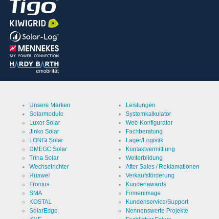
Unsere Marken
Leistungen
Solarmodule
Systemkalkulator
Luxor Solar
Web-Konfigurator
Jinko Solar
Fachberatung
LONGi Solar
Lager/Logistik
DMEGC Solar
Kontaktvermittlung
Trina Solar
Weiterbildung
Wechselrichter
After Sales / Reklamationen
Huawei
Verkaufsförderung
Fronius
Kundenawards
SMA
Firmenimage
KOSTAL
Kundenservice/Support
SolarEdge
Nennenswerte Projekte