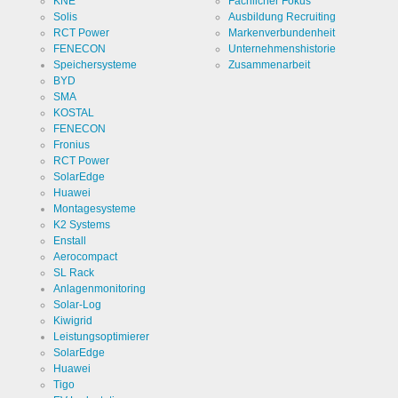
KNE
Fachlicher Fokus
Solis
Ausbildung Recruiting
RCT Power
Markenverbundenheit
FENECON
Unternehmenshistorie
Speichersysteme
Zusammenarbeit
BYD
SMA
KOSTAL
FENECON
Fronius
RCT Power
SolarEdge
Huawei
Montagesysteme
K2 Systems
Enstall
Aerocompact
SL Rack
Anlagenmonitoring
Solar-Log
Kiwigrid
Leistungsoptimierer
SolarEdge
Huawei
Tigo