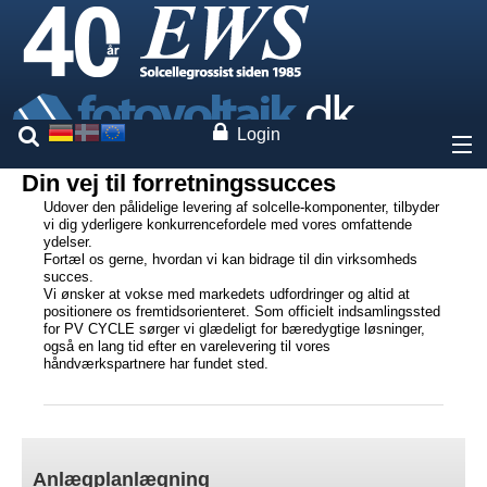
Login
Din vej til forretningssucces
Om os
Udover den pålidelige levering af solcelle-komponenter, tilbyder
vi dig yderligere konkurrencefordele med vores omfattende
ydelser.
Priser
Fortæl os gerne, hvordan vi kan bidrage til din virksomheds
succes.
Vi ønsker at vokse med markedets udfordringer og altid at
Vores mærker
positionere os fremtidsorienteret. Som officielt indsamlingssted
for PV CYCLE sørger vi glædeligt for bæredygtige løsninger,
også en lang tid efter en varelevering til vores
Ydelser
håndværkspartnere har fundet sted.
Anlægplanlægning
Systemberegner
Hjemmeside konfigurator
Anlægplanlægning