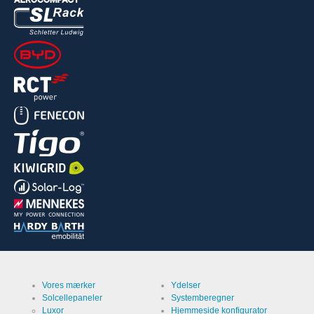
Vores mærker
Ydelser
Solcellepaneler
Systemberegner
Luxor
Hjemmeside konfigurator