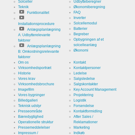
Solceller
Udbytteberegner
Teknik
Økonomiberegning
FAQ
Funktionalitet
Inverter
Solcellemodul
Installationsprocedure
Batterier
Anlægsplanlægning
Begreber
A: Udbytterelevante
Opbygningen af et
faktorer
solcelleanlæg
Anlægsplanlægning
Økonomi
B: Omkostningsrelevante
faktorer
Om os
Kontakt
Virksomhedsportræt
Kontaktpersoner
Historie
Ledelse
Vores krav
Salgsledelse
Virksomhedsbrochure
Salgskontakter
Imagefilm
Key Account Management
Vores bygninger
Projektering
Billedgalleri
Logistik
Teknisk udstyr
Forsendelse
Presseområde
Kontaktformidling
Bæredygtighed
After Sales /
Operationelle struktur
Reklamationer
Pressemeddelelser
Marketing
Impressum /
Indkøb