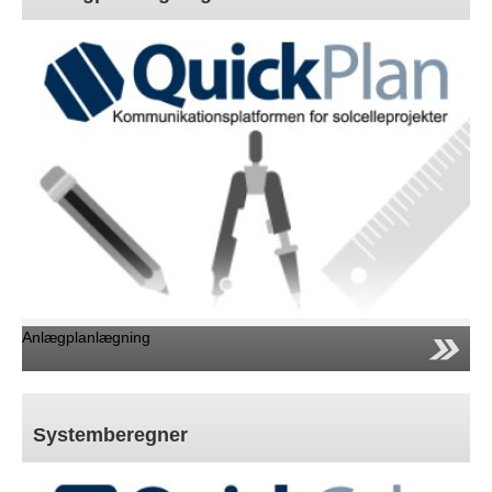
Faglig rådgivning
Lager/Logistik
Kontaktformidling
Videreuddannelse
After Sales / Reklamationer
Markedsføring
EWS-Awards
Ekspertise
Kontakt
Nyheder
Anlægplanlægning
Jobs/Studier
Systemberegner