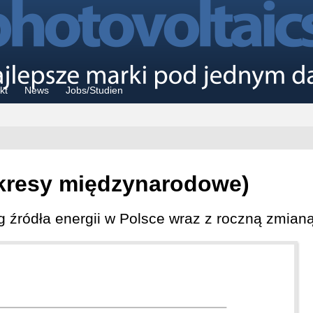
kt
News
Jobs/Studien
kresy międzynarodowe)
g źródła energii w Polsce wraz z roczną zmianą