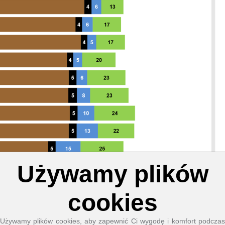
Używamy plików
Pliki cookies niezbędne do działania strony:
Nazwa
cookies
PHP
Session
Cookie
Dostawca
EWS GmbH
Używamy plików cookies, aby zapewnić Ci wygodę i komfort podczas
& Co. KG