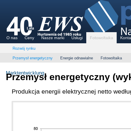
O nas
Ceny
Nasze marki
Usługi
Fotowoltaika
Konta
Rozwój rynku
Przemysł energetyczny
Energie odnawialne
Fotowoltaika
Marktentwicklung
Przemysł energetyczny (wy
Produkcja energii elektrycznej netto wedłu