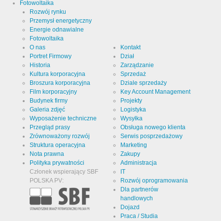
Fotowoltaika
użytkownika:
Rozwój rynku
Przemysł energetyczny
Nazwa
LinkedIn
Energie odnawialne
Fotowoltaika
Dostawca
O nas
Kontakt
LinkedIn
Corporation
Portret Firmowy
Dział
Historia
Zarządzanie
Przeznaczenie
Plik cookie
Kultura korporacyjna
Sprzedaż
z serwisu
LinkedIn do
Broszura korporacyjna
Dziale sprzedaży
analizy
Nazwa pliku
linkedin
Film korporacyjny
Key Account Management
strony
cookie
Budynek firmy
Projekty
internetowej.
Generuje
Galeria zdjęć
Logistyka
Cookie Runtime
2 lata
dane
Wyposażenie techniczne
Wysyłka
statystyczne
Przegląd prasy
Obsługa nowego klienta
na temat
sposobu
Zrównoważony rozwój
Serwis posprzedażowy
korzystania
Struktura operacyjna
Marketing
z witryny
przez
Nota prawna
Zakupy
Infos schließen
odwiedzającego.
Polityka prywatności
Administracja
Członek wspierający SBF
IT
POLSKA PV:
Rozwój oprogramowania
Dla partnerów
handlowych
Dojazd
Praca / Studia