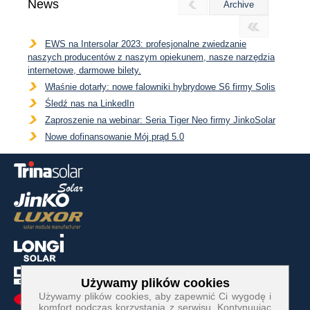
News
Archive
EWS na Intersolar 2023: profesjonalne zwiedzanie
naszych producentów z naszym opiekunem, nasze narzędzia
internetowe, darmowe bilety.
Właśnie dotarły: nowe falowniki hybrydowe S6 firmy Solis
Śledź nas na LinkedIn
Zaproszenie na webinar: Seria Tiger Neo firmy JinkoSolar
Nowe dofinansowanie Mój prąd 5.0
Używamy plików cookies
Pliki cookies niezbędne do działania strony:
Używamy plików cookies, aby zapewnić Ci wygodę i
komfort podczas korzystania z serwisu. Kontynuując