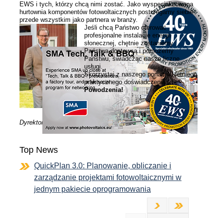
EWS i tych, którzy chcą nimi zostać. Jako wyspecjalizowana
hurtownia komponentów fotowoltaicznych postrzegamy siebie
News
przede wszystkim jako partnera w branży.
Jeśli chcą Państwo oferować
profesjonalne instalacje energii
Jobs/Studien
słonecznej, chętnie zostaniemy
Państwa dostawcą i pomożemy
Państwu, świadcząc nasze liczne
usługi.
Skorzystaj z naszego ponad 40-letniego
praktycznego doświadczenia.
Powodzenia!
Dyrektor zarządzający Jan Paul Dahm
Top News
QuickPlan 3.0: Planowanie, obliczanie i
zarządzanie projektami fotowoltaicznymi w
jednym pakiecie oprogramowania