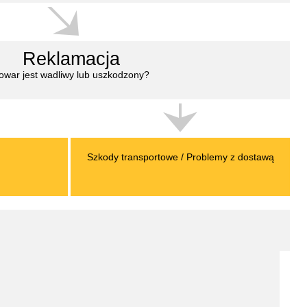
Reklamacja
owar jest wadliwy lub uszkodzony?
Szkody transportowe / Problemy z dostawą