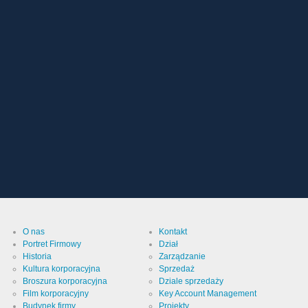
O nas
Kontakt
Portret Firmowy
Dział
Historia
Zarządzanie
Kultura korporacyjna
Sprzedaż
Broszura korporacyjna
Dziale sprzedaży
Film korporacyjny
Key Account Management
Budynek firmy
Projekty