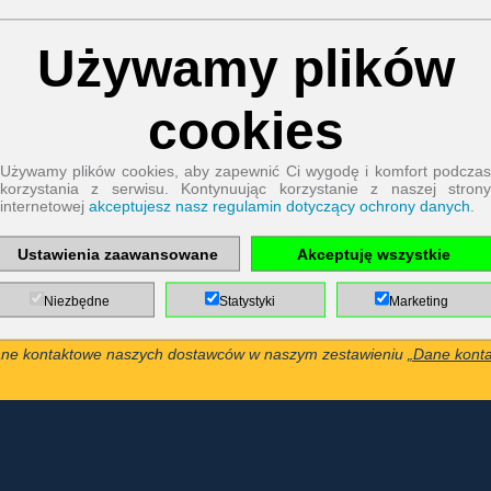
Używamy plików
Pliki cookies niezbędne do działania strony:
Jak możemy Ci pomóc?
Nazwa
cookies
PHP
Session
utaj możesz znaleźć osobę kontaktową za pomocą jednego kliknięcia.
Cookie
Dostawca
EWS GmbH
Używamy plików cookies, aby zapewnić Ci wygodę i komfort podczas
& Co. KG
korzystania z serwisu. Kontynuując korzystanie z naszej strony
Przeznaczenie
internetowej
akceptujesz nasz regulamin dotyczący ochrony danych
.
Ochrona
formularza
kontaktowego
/ ochrona
Nazwa pliku
Ustawienia zaawansowane
Akceptuję wszystkie
PHPSESSID
przed
cookie
SPAMem
Niezbędne
Statystyki
Marketing
Cookie Runtime
undefined
ane kontaktowe naszych dostawców w naszym zestawieniu
„Dane kont
Nazwa
Przechowywanie
plików
cookie
Decyzyjne
Dostawca
EWS GmbH
pliki cookie
& Co. KG
Przeznaczenie
Przechowuje