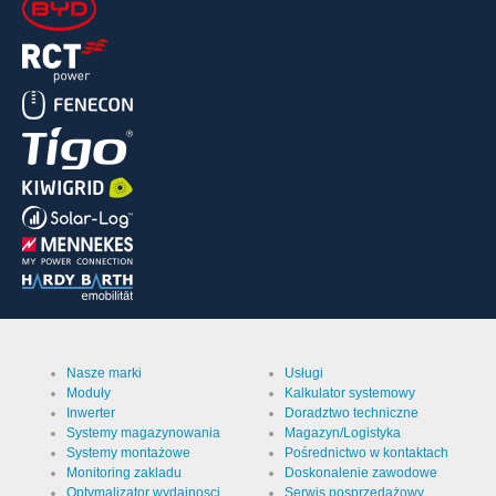
Nasze marki
Usługi
Moduły
Kalkulator systemowy
Inwerter
Doradztwo techniczne
Systemy magazynowania
Magazyn/Logistyka
Systemy montażowe
Pośrednictwo w kontaktach
Monitoring zakladu
Doskonalenie zawodowe
Optymalizator wydajnosci
Serwis posprzedażowy