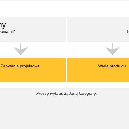
ny
waniami?
T
Zapytania projektowe
Wada produktu
Proszę wybrać żądaną kategorię.