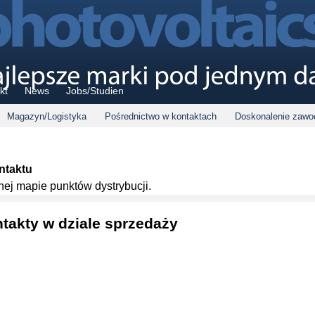
kt
News
Jobs/Studien
Magazyn/Logistyka
Pośrednictwo w kontaktach
Doskonalenie zaw
ntaktu
ej mapie punktów dystrybucji.
takty w dziale sprzedaży