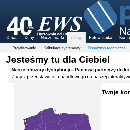
O nas
Ceny
Nasze marki
Usługi
Fotowoltaika
Konta
Projektowanie
Kalkulator systemowy
Doradztwo techniczne
Jesteśmy tu dla Ciebie!
Nasze obszary dystrybucji – Państwa partnerzy do ko
Znajdź przedstawiciela handlowego na naszej interaktywn
Twoje kon