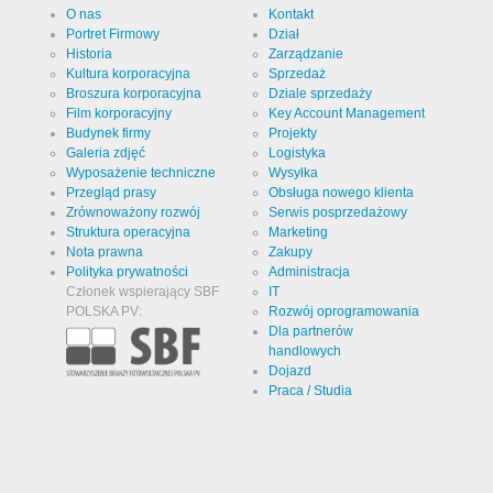
O nas
Kontakt
Portret Firmowy
Dział
Historia
Zarządzanie
Kultura korporacyjna
Sprzedaż
Broszura korporacyjna
Dziale sprzedaży
Film korporacyjny
Key Account Management
Budynek firmy
Projekty
Galeria zdjęć
Logistyka
Wyposażenie techniczne
Wysyłka
Przegląd prasy
Obsługa nowego klienta
Zrównoważony rozwój
Serwis posprzedażowy
Struktura operacyjna
Marketing
Nota prawna
Zakupy
Polityka prywatności
Administracja
Członek wspierający SBF
IT
POLSKA PV:
Rozwój oprogramowania
Dla partnerów
handlowych
Dojazd
Praca / Studia