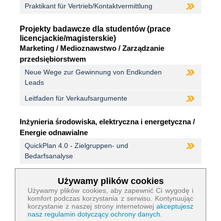
Praktikant für Vertrieb/Kontaktvermittlung
Projekty badawcze dla studentów (prace
licencjackie/magisterskie)
Marketing / Medioznawstwo / Zarządzanie
przedsiębiorstwem
Neue Wege zur Gewinnung von Endkunden
Leads
Leitfaden für Verkaufsargumente
Inżynieria środowiska, elektryczna i energetyczna /
Energie odnawialne
QuickPlan 4.0 - Zielgruppen- und
Bedarfsanalyse
Zakupy i logistyka / Zarządzanie łańcuchem dostaw /
Używamy plików cookies
Pliki cookies niezbędne do działania strony:
Zarządzanie
Używamy plików cookies, aby zapewnić Ci wygodę i
komfort podczas korzystania z serwisu. Kontynuując
Entwicklung einer Schnittstelle für den
korzystanie z naszej strony internetowej
akceptujesz
Nazwa
PHP
Datenexport aus QuickPlan
nasz regulamin dotyczący ochrony danych
.
Session