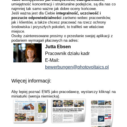
umiejętność koncentracji i strukturalne podejście, są dla nas co
najmniej tak samo ważne jak dobre oceny końcowe.
Dział
Jeśli ważna jest dla Ciebie
integralność, uczciwość i
Dla partnerów handlowych
poczucie odpowiedzialności
zarówno wobec pracowników,
jak i klientów, a także chcesz pracować na rzecz ochrony
Dojazd
środowiska i przyszłych pokoleń, to trafiłeś we właściwe
Praca / Studia
miejsce.
Osoby zainteresowane prosimy o przesłanie swojej aplikacji z
podaniem wymagań płacowych na adres:
News
Jutta Ebsen
Pracownik działu kadr
Jobs/Studien
E-Mail:
bewerbungen@photovoltaics.pl
Więcej informacji:
Aby lepiej poznać EWS jako pracodawcę, wystarczy kliknąć na
miniaturki (wersja niemiecka).