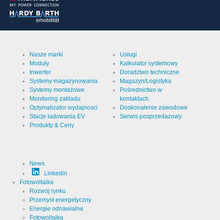
Nazwa
LinkedIn
Dostawca
LinkedIn
Corporation
Przeznaczenie
Plik cookie
Nasze marki
Usługi
z serwisu
LinkedIn do
Moduły
Kalkulator systemowy
analizy
Nazwa pliku
linkedin
Inwerter
Doradztwo techniczne
strony
cookie
Systemy magazynowania
Magazyn/Logistyka
internetowej.
Generuje
Systemy montażowe
Pośrednictwo w
Cookie Runtime
2 lata
dane
Monitoring zakladu
kontaktach
statystyczne
na temat
Optymalizator wydajnosci
Doskonalenie zawodowe
sposobu
Stacje ladowania EV
Serwis posprzedażowy
korzystania
Produkty & Ceny
z witryny
przez
Infos schließen
odwiedzającego.
News
Linkedin
Fotowoltaika
Rozwój rynku
Przemysł energetyczny
Energie odnawialne
Fotowoltaika