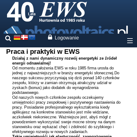
Logowanie
Praca i praktyki w EWS
O nas
Działaj z nami dynamiczny rozwój energetyki ze źródeł
energii odnawialnej!
Od momentu założenia EWS w roku 1985 firma urosła do
Ceny
jednej z najważniejszych w branży energetyki słonecznej.Do
naszego sukcesu przyczyniają się dziś ponad 140 członków
zespołu, którzy w zamian otrzymują atrakcyjny udział w
Nasze marki
zyskach (bonus) jako dodatek do wynagrodzenia
podstawowego.
Od naszych nowych członków zespołu oczekujemy
Usługi
umiejętności pracy zespołowej i pozytywnego nastawienia do
pracy. Posiadanie profesjonalnego wykształcenia kiedy
aplikujesz na konkretne stanowisko jest mile widziane,
aczkolwiek niekonieczne. Ważniejsze jest, abyś mógł z
Fotowoltaika
powodzeniem wykorzystać swoje mocne strony na danym
stanowisku oraz wykazać chęć i zdolność do szybkiego i
efektywnego rozwoju w nowych zadaniach.
Kontakt
Takie umiejętnośći jak elastyczność, zaangażowanie,