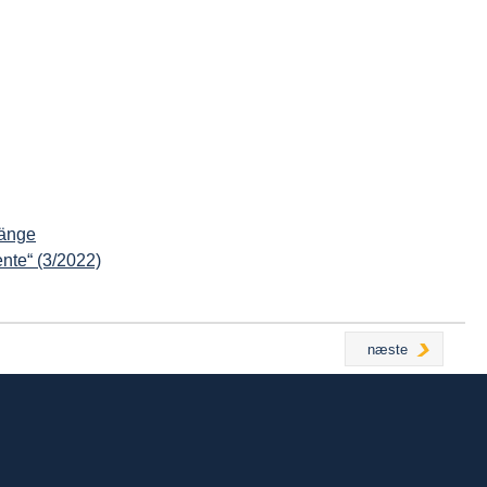
gänge
nte“ (3/2022)
næste