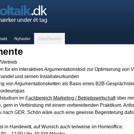
takt
Nyheder
Jobs/Studier
mente
Vertrieb
n für ein interaktives Argumentationstool zur Optimierung von
andel und seinen Installateurkunden
ng von Argumentationsketten als Basis eines B2B-Gesprächslei
Nordeuropas
lstudium im
Fachbereich Marketing / Betriebswirtschaft
über min
e, gern in Verbindung mit einem vorbereitenden Praktikum. An
 nach GER. Schön wäre auch eine gewisse Begeisterung dafür, 
st in Handewitt, auf Wunsch auch teilweise im Homeoffice.
8:30 – 17:00 Uhr, 40 Std./Woche