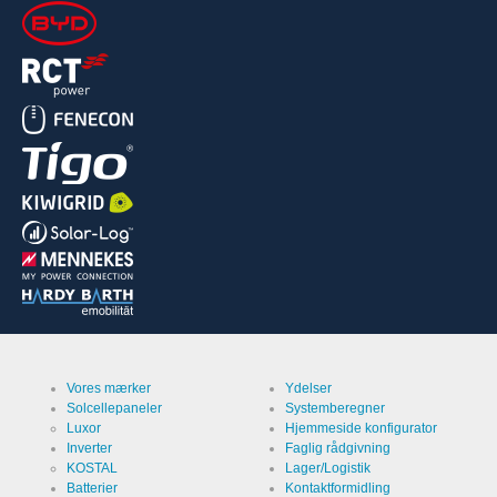
Vores mærker
Ydelser
Solcellepaneler
Systemberegner
Luxor
Hjemmeside konfigurator
Inverter
Faglig rådgivning
KOSTAL
Lager/Logistik
Batterier
Kontaktformidling