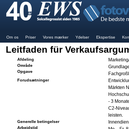
Om os
Priser
Vores mærker
Ydelser
Ekspertise
Kon
Leitfaden für Verkaufsargu
Afdeling
Marketing/
Område
Grundlage
Opgave
Fachgroßh
Forudsætninger
Entwicklu
Märkten 
Hochschu
- 3 Monat
C2-Niveau
leisten.
Generelle betingelser
Innendien
Arbejdstid
Mo – Fr. 