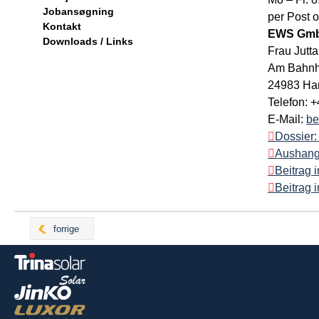
Jobansøgning
per Post 
Kontakt
EWS Gmb
Downloads / Links
Frau Jutt
Am Bahnh
24983 Ha
Telefon: 
E-Mail:
be
Dossier:
Aushang:
Beitrag 
Beitrag 
forrige