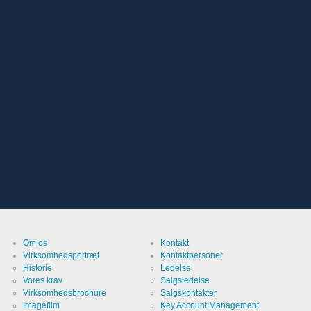
Om os
Kontakt
Virksomhedsportræt
Kontaktpersoner
Historie
Ledelse
Vores krav
Salgsledelse
Virksomhedsbrochure
Salgskontakter
Imagefilm
Key Account Management