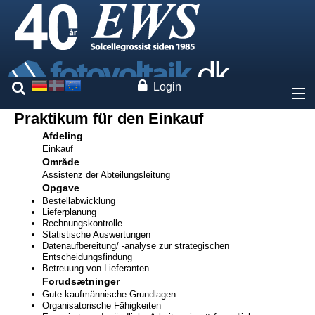
Login
Praktikum für den Einkauf
Om os
Afdeling
Einkauf
Område
Priser
Assistenz der Abteilungsleitung
Opgave
Vores mærker
Bestellabwicklung
Lieferplanung
Rechnungskontrolle
Ydelser
Statistische Auswertungen
Datenaufbereitung/ -analyse zur strategischen
Entscheidungsfindung
Betreuung von Lieferanten
Ekspertise
Forudsætninger
Gute kaufmännische Grundlagen
Organisatorische Fähigkeiten
Kontakt