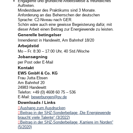
Engagierte und gründliche Arbeitsweise & freundliches
Auftreten.
Mindestdauer des Praktikums sind 3 Monate.
Nyheder
Anforderung an das Beherrschen der deutschen
Sprache: C2-Niveau nach GER.
Schön wäre auch eine gewisse Begeisterung dafür, mit
Jobs/Studier
dieser Arbeit einen Beitrag zur Energiewende zu leisten.
Generelle betingelser
Innendienst in Handewitt, Am Bahnhof 18/20
Arbejdstid
Mo – Fr. 8:30 – 17:00 Uhr, 40 Std./Woche
Jobansøgning
per Post oder E-Mail
Kontakt
EWS GmbH & Co. KG
Frau Jutta Ebsen
Am Bahnhof 20
24983 Handewitt
Telefon: +49 (0) 4608 60 75 – 536
E-Mail:
bewerbungen@pv.de
Downloads / Links
Aushang zum Ausdrucken
Beitrag in der SHZ-Sonderbeilage „Die Energiewende
braucht viele Talente“ (3/2022)
Beitrag in der SHZ-Sonderbeilage „Karriere im Norden“
(5/2020)