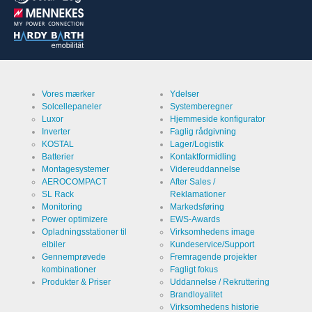
Service
Opbevaring
af cookies
Beslutningscookie
Udbyder
EWS GmbH
& Co. KG
Formål
Gemmer
den
besøgendes
Vores mærker
Ydelser
indstillinger
Navn
ews
vedrørende
Solcellepaneler
Systemberegner
lagring af
Luxor
Hjemmeside konfigurator
cookies.
Udløb
Inverter
Faglig rådgivning
1 år
KOSTAL
Lager/Logistik
Batterier
Kontaktformidling
Montagesystemer
Videreuddannelse
AEROCOMPACT
After Sales /
SL Rack
Reklamationer
Cookies, der er nødvendige til evaluering af
Monitoring
Markedsføring
brugerstatistik:
Power optimizere
EWS-Awards
Opladningsstationer til
Virksomhedens image
Service
elbiler
Kundeservice/Support
Google
Analytics
Gennemprøvede
Fremragende projekter
kombinationer
Fagligt fokus
Udbyder
Google
Produkter & Priser
Uddannelse / Rekruttering
LLC
Brandloyalitet
Formål
Virksomhedens historie
Cookie fra