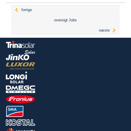
forrige
oversigt Jobs
næste