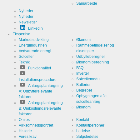
Google til
Samarbejde
webstedsanalyser.
Genererer
Nyheder
Navn
_ga,_gid
statistiske
Nyheder
data om,
Newsletter
hvordan
Udløb
2 år
den
Linkedin
besøgende
Ekspertise
bruger
webstedet.
Markedsudvikling
Økonomi
Energiindustrien
Rammebetingelser og
Vedvarende energi
eksempler
Solceller
Udbytteberegner
Cookies, der er nødvendige for at evaluere
Teknik
Økonomiberegning
brugeradfærd:
FAQ
Funktionalitet
Inverter
Service
LinkedIn
Solcellemodul
Installationsprocedure
Batterier
Anlægsplanlægning
Udbyder
Begreber
LinkedIn
A: Udbytterelevante
Corporation
Opbygningen af et
faktorer
solcelleanlæg
Anlægsplanlægning
Formål
Cookie fra
Økonomi
B: Omkostningsrelevante
LinkedIn til
webstedsanalyser.
faktorer
Genererer
Navn
linkedin
Om os
Kontakt
statistiske
Virksomhedsportræt
Kontaktpersoner
data om,
hvordan
Historie
Ledelse
Udløb
2 år
den
Vores krav
Salgsledelse
besøgende