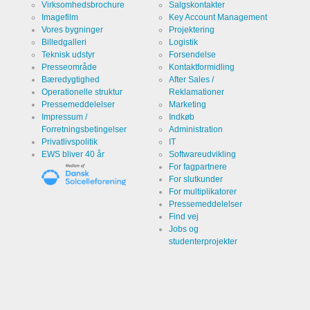
bruger
Virksomhedsbrochure
Salgskontakter
webstedet.
Imagefilm
Key Account Management
Vores bygninger
Projektering
Billedgalleri
Logistik
Infos schließen
Teknisk udstyr
Forsendelse
Presseområde
Kontaktformidling
Bæredygtighed
After Sales /
Operationelle struktur
Reklamationer
Pressemeddelelser
Marketing
Impressum /
Indkøb
Forretningsbetingelser
Administration
Privatlivspolitik
IT
EWS bliver 40 år
Softwareudvikling
For fagpartnere
For slutkunder
For multiplikatorer
Pressemeddelelser
Find vej
Jobs og
studenterprojekter