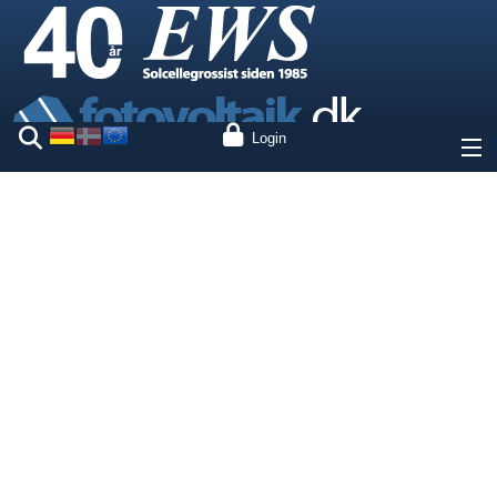
Login
Om os
Priser
Vores mærker
Ydelser
Ekspertise
Kontakt