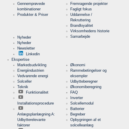
indstillinger
Navn
Gennemprøvede
Fremragende projekter
ews
vedrørende
kombinationer
Fagligt fokus
lagring af
cookies.
Produkter & Priser
Uddannelse /
Udløb
1 år
Rekruttering
Brandloyalitet
Virksomhedens historie
Samarbejde
Nyheder
Nyheder
Cookies, der er nødvendige til evaluering af
Newsletter
brugerstatistik:
Linkedin
Ekspertise
Service
Google
Markedsudvikling
Økonomi
Analytics
Energiindustrien
Rammebetingelser og
Vedvarende energi
eksempler
Udbyder
Google
LLC
Solceller
Udbytteberegner
Teknik
Økonomiberegning
Formål
Cookie fra
Funktionalitet
FAQ
Google til
webstedsanalyser.
Inverter
Genererer
Navn
_ga,_gid
Installationsprocedure
Solcellemodul
statistiske
data om,
Batterier
hvordan
Anlægsplanlægning A:
Begreber
Udløb
2 år
den
Udbytterelevante
Opbygningen af et
besøgende
bruger
faktorer
solcelleanlæg
webstedet.