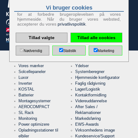
Vi bruger cookies
Cookies der nødvendige for driften af webstedet:
for at forbedre brugeroplevelsen på vores
hjemmeside. Når du bruger vores websted,
accepterer du vores
privatlivspolitik
.
Service
PHP
Session
Cookie
Tillad valgte
Tillad alle cookies
Udbyder
EWS GmbH
& Co. KG
Nødvendig
Statistik
Marketing
Formål
Beskyttelse
kontaktformular
/ mod spam
Navn
Vores mærker
Ydelser
PHPSESSID
Solcellepaneler
Systemberegner
Luxor
Hjemmeside konfigurator
Udløb
undefined
Inverter
Faglig rådgivning
KOSTAL
Lager/Logistik
Batterier
Kontaktformidling
Service
Montagesystemer
Videreuddannelse
Opbevaring
af cookies
AEROCOMPACT
After Sales /
Beslutningscookie
SL Rack
Reklamationer
Udbyder
EWS GmbH
Monitoring
Markedsføring
& Co. KG
Power optimizere
EWS-Awards
Formål
Gemmer
Opladningsstationer til
Virksomhedens image
den
elbiler
Kundeservice/Support
besøgendes