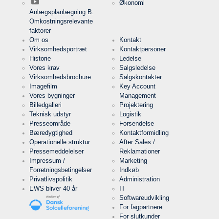
Økonomi
Anlægsplanlægning B:
Omkostningsrelevante
Cookies, der er nødvendige for at evaluere
faktorer
brugeradfærd:
Om os
Kontakt
Virksomhedsportræt
Kontaktpersoner
Service
LinkedIn
Historie
Ledelse
Vores krav
Salgsledelse
Virksomhedsbrochure
Salgskontakter
Udbyder
LinkedIn
Corporation
Imagefilm
Key Account
Vores bygninger
Management
Formål
Cookie fra
Billedgalleri
Projektering
LinkedIn til
webstedsanalyser.
Teknisk udstyr
Logistik
Genererer
Navn
linkedin
Presseområde
Forsendelse
statistiske
data om,
Bæredygtighed
Kontaktformidling
hvordan
Operationelle struktur
After Sales /
Udløb
2 år
den
Pressemeddelelser
Reklamationer
besøgende
bruger
Impressum /
Marketing
webstedet.
Forretningsbetingelser
Indkøb
Privatlivspolitik
Administration
Infos schließen
EWS bliver 40 år
IT
Softwareudvikling
For fagpartnere
For slutkunder