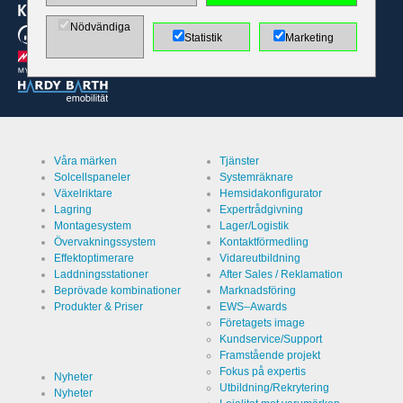
Värd
EWS GmbH
& Co. KG
Nödvändiga
Statistik
Marketing
Kategori
Skydd
kontaktformular
/
kräppostskydd
Namn
PHPSESSID
Varaktighet
undefined
Våra märken
Tjänster
Solcellspaneler
Systemräknare
Namn
Växelriktare
Hemsidakonfigurator
Lagring av
cookies
Lagring
Expertrådgivning
Beslutscookie
Montagesystem
Lager/Logistik
Värd
EWS GmbH
Övervakningssystem
Kontaktförmedling
& Co. KG
Effektoptimerare
Vidareutbildning
Kategori
Laddningsstationer
After Sales / Reklamation
Lagrar
besökarens
Beprövade kombinationer
Marknadsföring
inställningar
Produkter & Priser
EWS–Awards
för lagring
Namn
ews
av cookies.
Företagets image
Kundservice/Support
Varaktighet
1 år
Framstående projekt
Fokus på expertis
Nyheter
Utbildning/Rekrytering
Nyheter