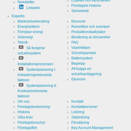
Lojalitet mot varumärken
Newsletter
Företagets historia
Linkedin
Samarbete
Cookies som är nödvändiga för att kunna utvärdera
Expertis
användaratistik:
Marknadsutveckling
Ekonomi
Energisektorn
Ramvillkor och exempel
Namn
Förnybar energi
Produktionskalkylator
Google
Analytics
Solenergi
Beräkning av lönsamhet
Teknik
FAQ
Värd
Google
Växelriktare
Så fungerar
LLC
Solcellspaneler
solcellssystem
Kategori
Batterisystem
Cookie från
Google för
Begrepp
Installationsprocessen
webbplatsanalys.
Att bygga en
Systemplanering I:
Genererar
Namn
_ga,_gid
statistiska
solcellsanläggning
Avkastningsrelevanta
uppgifter
Ekonomi
faktorer
om hur
Varaktighet
2 år
besökaren
Systemplanering II:
använder
Kostnadsrelevanta
webbplatsen.
faktorer
Om oss
Kontakt
Företagsbeskrivning
Kontaktpersoner
Historia
Ledning
Cookies som är nödvändiga för att kunna utvärdera
Våra krav
Säljledning
användarens beteende:
Företagsbroschyr
Försäljning
Företagsfilm
Key Account Management