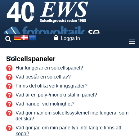
Logga in
Om oss
Solcellspaneler
FAQ
Hur fungerar en solcellspanel?
Priser
Vad består en solcell av?
Finns det olika verkningsgrader?
Vaara märken
Vad är en poly-/monokristallin panel?
Tjänster
Vad händer vid molnighet?
Vad gör man om solcellssystemet inte fungerar som
det ska?
Expertis
Vad gör jag om min paneltyp inte längre finns att
köpa?
Marknadsutveckling