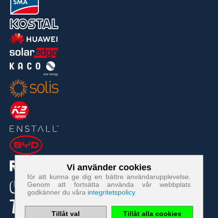
Vi använder cookies
Cookies som är nödvändiga för att webbplatsen ska
för att kunna ge dig en bättre användarupplevelse.
fungera:
Genom att fortsätta använda vår webbplats
godkänner du våra
integritetspolicy
.
Namn
PHP
Session
Tillåt val
Tillåt alla cookies
Cookie