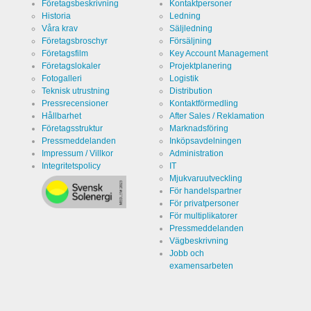
användarens beteende:
Företagsbeskrivning
Kontaktpersoner
Historia
Ledning
Våra krav
Säljledning
Namn
LinkedIn
Företagsbroschyr
Försäljning
Företagsfilm
Key Account Management
Värd
LinkedIn
Företagslokaler
Projektplanering
Corporation
Fotogalleri
Logistik
Teknisk utrustning
Distribution
Kategori
Cookie från
Pressrecensioner
Kontaktförmedling
LinkedIn för
webbplatsanalys.
Hållbarhet
After Sales / Reklamation
Genererar
Namn
linkedin
Företagsstruktur
Marknadsföring
statistiska
uppgifter
Pressmeddelanden
Inköpsavdelningen
om hur
Impressum / Villkor
Administration
Varaktighet
2 år
besökaren
Integritetspolicy
IT
använder
webbplatsen.
Mjukvaruutveckling
För handelspartner
För privatpersoner
För multiplikatorer
Infos schließen
Pressmeddelanden
Vägbeskrivning
Jobb och
examensarbeten