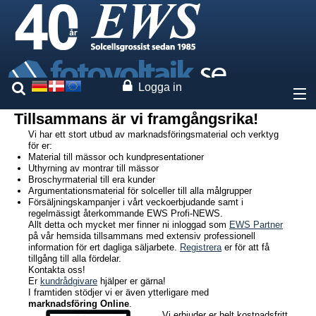
Logga in
Tillsammans är vi framgångsrika!
Om oss
Vi har ett stort utbud av marknadsföringsmaterial och verktyg
för er:
Material till mässor och kundpresentationer
Priser
Uthyrning av montrar till mässor
Broschyrmaterial till era kunder
Argumentationsmaterial för solceller till alla målgrupper
Vaara märken
Försäljningskampanjer i vårt veckoerbjudande samt i
regelmässigt återkommande EWS Profi-NEWS.
Allt detta och mycket mer finner ni inloggad som
EWS Partner
Tjänster
på vår hemsida tillsammans med extensiv professionell
information för ert dagliga säljarbete.
Registrera
er för att få
tillgång till alla fördelar.
Kontakta oss!
Anläggningsprojektering
Er
kundrådgivare
hjälper er gärna!
Systemräknare
I framtiden stödjer vi er även ytterligare med
marknadsföring Online
Hemsidakonfigurator
.
Vi erbjuder er helt kostnadsfritt