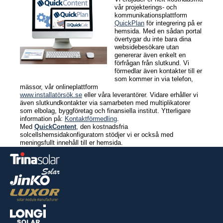
Expertrådgivning
vår projekterings- och
Lager/Logistik
kommunikationsplattform
QuickPlan
för integrering på er
Kontaktförmedling
hemsida. Med en sådan portal
Vidareutbildning
övertygar du inte bara dina
websidebesökare utan
After Sales / Reklamation
genererar även enkelt en
Marknadsföring
förfrågan från slutkund. Vi
förmedlar även kontakter till er
EWS–Awards
som kommer in via telefon,
mässor, vår onlineplattform
www.installatörsök.se
eller våra leverantörer. Vidare erhåller vi
Expertis
även slutkundkontakter via samarbeten med multiplikatorer
som elbolag, byggföretag och finansiella institut. Ytterligare
information på:
Kontaktförmedling
.
Kontakt
Med
QuickContent
, den kostnadsfria
solcellshemsidakonfiguratorn stödjer vi er också med
meningsfullt innehåll till er hemsida.
Nyheter
Jobb/Studier