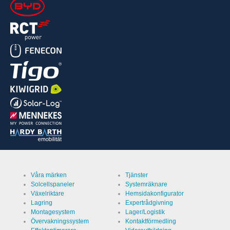
Våra märken
Tjänster
Solcellspaneler
Systemräknare
Växelriktare
Hemsidakonfigurator
Lagring
Expertrådgivning
Montagesystem
Lager/Logistik
Övervakningssystem
Kontaktförmedling