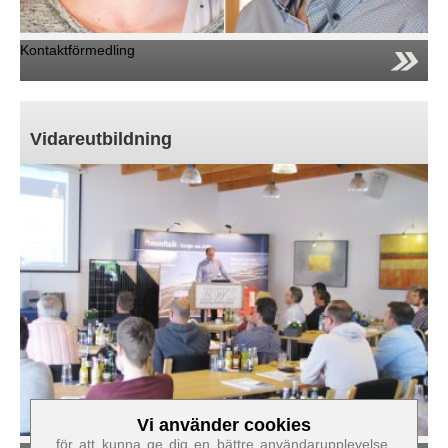
Kontaktförmedling
Vidareutbildning
Vi använder cookies
Cookies som är nödvändiga för att webbplatsen ska
för att kunna ge dig en bättre användarupplevelse.