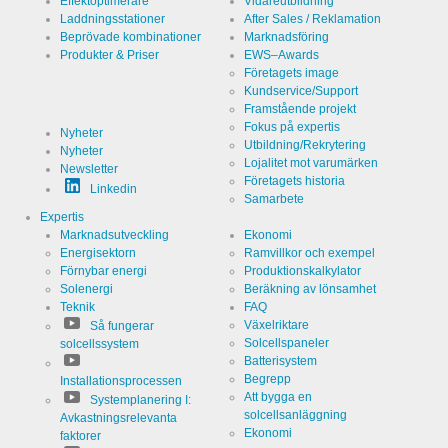
Effektoptimerare
Vidareutbildning
Laddningsstationer
After Sales / Reklamation
Beprövade kombinationer
Marknadsföring
Produkter & Priser
EWS–Awards
Företagets image
Kundservice/Support
Framstående projekt
Fokus på expertis
Nyheter
Utbildning/Rekrytering
Nyheter
Lojalitet mot varumärken
Newsletter
Företagets historia
Linkedin
Samarbete
Expertis
Marknadsutveckling
Ekonomi
Energisektorn
Ramvillkor och exempel
Förnybar energi
Produktionskalkylator
Solenergi
Beräkning av lönsamhet
Teknik
FAQ
Växelriktare
Så fungerar
Solcellspaneler
solcellssystem
Batterisystem
Begrepp
Installationsprocessen
Att bygga en
Systemplanering I:
solcellsanläggning
Avkastningsrelevanta
Ekonomi
faktorer