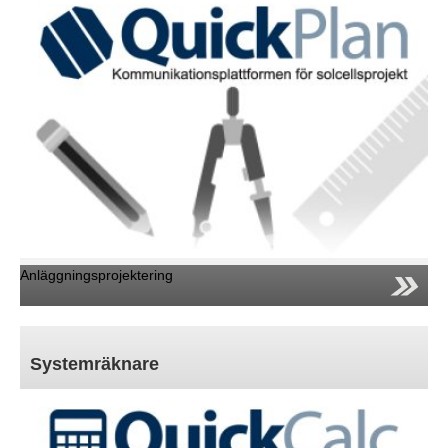
Expertrådgivning
Lager/Logistik
Kontaktförmedling
Vidareutbildning
After Sales / Reklamation
Marknadsföring
EWS–Awards
Expertis
Kontakt
Anläggningsprojektering
Nyheter
Jobb/Studier
Systemräknare