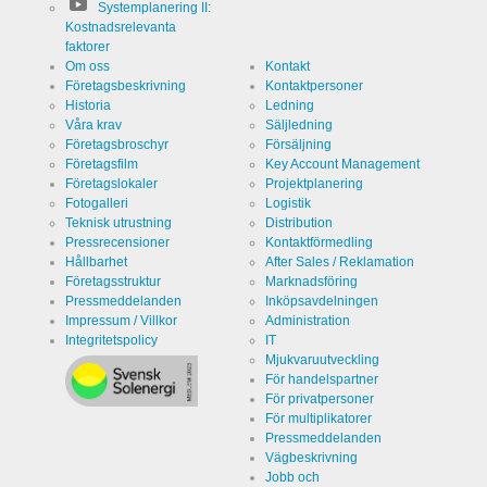
Systemplanering II:
Kostnadsrelevanta
faktorer
Om oss
Kontakt
Företagsbeskrivning
Kontaktpersoner
Historia
Ledning
Våra krav
Säljledning
Företagsbroschyr
Försäljning
Företagsfilm
Key Account Management
Företagslokaler
Projektplanering
Fotogalleri
Logistik
Teknisk utrustning
Distribution
Pressrecensioner
Kontaktförmedling
Hållbarhet
After Sales / Reklamation
Företagsstruktur
Marknadsföring
Pressmeddelanden
Inköpsavdelningen
Impressum / Villkor
Administration
Integritetspolicy
IT
Mjukvaruutveckling
För handelspartner
För privatpersoner
För multiplikatorer
Pressmeddelanden
Vägbeskrivning
Jobb och