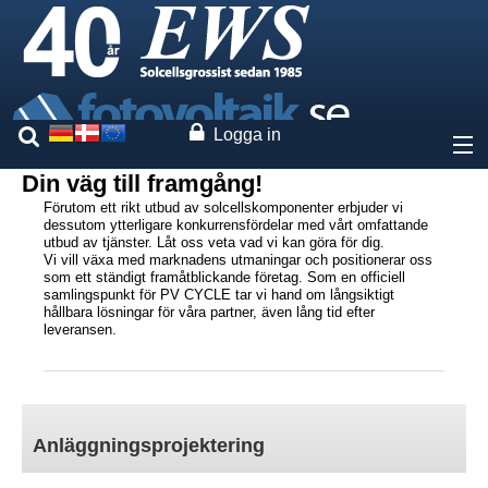
Logga in
Din väg till framgång!
Om oss
Förutom ett rikt utbud av solcellskomponenter erbjuder vi
dessutom ytterligare konkurrensfördelar med vårt omfattande
utbud av tjänster. Låt oss veta vad vi kan göra för dig.
Priser
Vi vill växa med marknadens utmaningar och positionerar oss
som ett ständigt framåtblickande företag. Som en officiell
samlingspunkt för PV CYCLE tar vi hand om långsiktigt
Vaara märken
hållbara lösningar för våra partner, även lång tid efter
leveransen.
Tjänster
Anläggningsprojektering
Anläggningsprojektering
Systemräknare
Hemsidakonfigurator