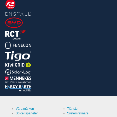
Våra märken
Tjänster
Solcellspaneler
Systemräknare