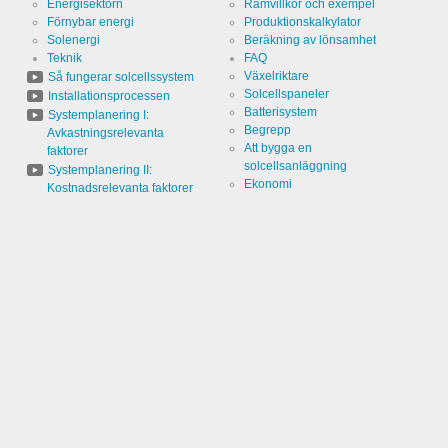
Energisektorn
Ramvillkor och exempel
Genererar
Namn
_ga,_gid
statistiska
Förnybar energi
Produktionskalkylator
uppgifter
Solenergi
Beräkning av lönsamhet
om hur
Varaktighet
2 år
Teknik
FAQ
besökaren
använder
Växelriktare
Så fungerar solcellssystem
webbplatsen.
Solcellspaneler
Installationsprocessen
Batterisystem
Systemplanering I:
Begrepp
Avkastningsrelevanta
Att bygga en
faktorer
Cookies som är nödvändiga för att kunna utvärdera användarens
solcellsanläggning
Systemplanering II:
beteende:
Ekonomi
Kostnadsrelevanta faktorer
Namn
LinkedIn
Värd
LinkedIn
Corporation
Kategori
Cookie från
LinkedIn för
webbplatsanalys.
Genererar
Namn
linkedin
statistiska
uppgifter
om hur
Varaktighet
2 år
besökaren
använder
webbplatsen.