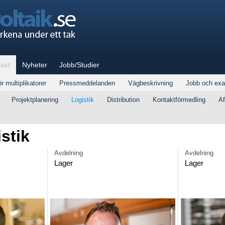
akt
Nyheter
Jobb/Studier
r multiplikatorer
Pressmeddelanden
Vägbeskrivning
Jobb och ex
Projektplanering
Logistik
Distribution
Kontaktförmedling
Af
stik
Avdelning
Avdelning
Lager
Lager