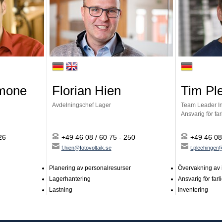
amone
Florian Hien
Tim Pl
Avdelningschef Lager
Team Leader In
Ansvarig för far
26
+49 46 08 / 60 75 - 250
+49 46 08
f.hien@fotovoltaik.se
t.plechinger@
Planering av personalresurser
Övervakning av 
Lagerhantering
Ansvarig för farl
Lastning
Inventering