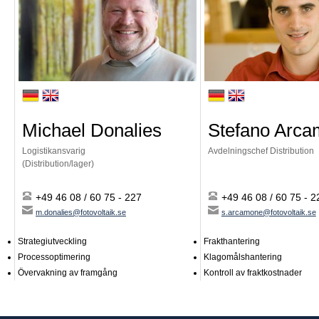
Michael Donalies
Stefano Arc
Logistikansvarig
Avdelningschef Distribution
(Distribution/lager)
+49 46 08 / 60 75 - 227
+49 46 08 / 60 75 - 2
m.donalies@fotovoltaik.se
s.arcamone@fotovoltaik.se
Strategiutveckling
Frakthantering
Processoptimering
Klagomålshantering
Övervakning av framgång
Kontroll av fraktkostnader