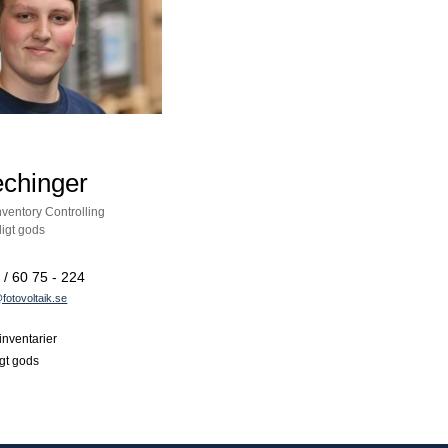
echinger
ventory Controlling
ligt gods
 / 60 75 - 224
fotovoltaik.se
inventarier
igt gods