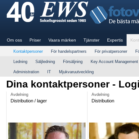
Om oss
Priser
Vaara märken
Tjänster
Expertis
Kont
Kontaktpersoner
För handelspartners
För privatpersoner
Fö
Ledning
Säljledning
Försäljning
Key Account Management
Administration
IT
Mjukvaruutveckling
Dina kontaktpersoner - Logi
Avdelning
Avdelning
Distribution / lager
Distribution