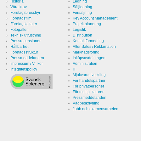
Historia
Ledning
Våra krav
Säljledning
Företagsbroschyr
Försäljning
Företagsfilm
Key Account Management
Företagslokaler
Projektplanering
Fotogalleri
Logistik
Teknisk utrustning
Distribution
Pressrecensioner
Kontaktförmedling
Hållbarhet
After Sales / Reklamation
Företagsstruktur
Marknadsföring
Pressmeddelanden
Inköpsavdelningen
Impressum / Villkor
Administration
Integritetspolicy
IT
Mjukvaruutveckling
För handelspartner
För privatpersoner
För multiplikatorer
Pressmeddelanden
Vägbeskrivning
Jobb och examensarbeten