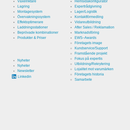
Växelriktare
Hemsidakonfigurator
Lagring
Expertrådgivning
Montagesystem
Lager/Logistik
Övervakningssystem
Kontaktförmedling
Effektoptimerare
Vidareutbildning
Laddningsstationer
After Sales / Reklamation
Beprövade kombinationer
Marknadsföring
Produkter & Priser
EWS–Awards
Företagets image
Kundservice/Support
Framstående projekt
Fokus på expertis
Nyheter
Utbildning/Rekrytering
Nyheter
Lojalitet mot varumärken
Newsletter
Företagets historia
Linkedin
Samarbete