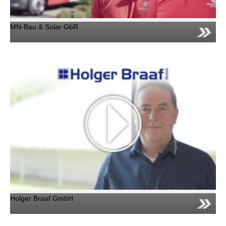
MN-Bau & Solar GbR
Holger Braaf GmbH