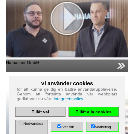
Hamacher GmbH
Vi använder cookies
Cookies som är nödvändiga för att webbplatsen ska
för att kunna ge dig en bättre användarupplevelse.
fungera:
Genom att fortsätta använda vår webbplats
godkänner du våra
integritetspolicy
.
Namn
PHP
Session
Tillåt val
Tillåt alla cookies
Cookie
Värd
EWS GmbH
& Co. KG
Nödvändiga
Statistik
Marketing
Kategori
Skydd