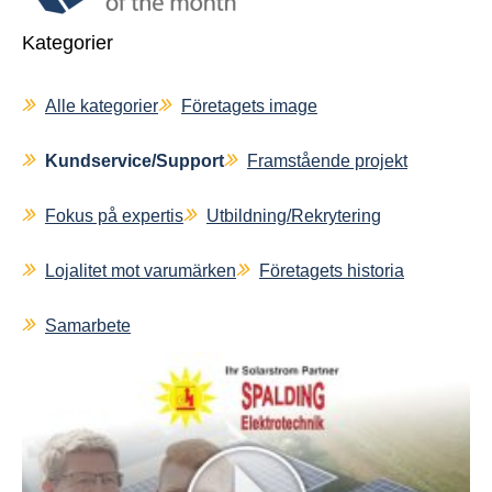
Expertrådgivning
Lager/Logistik
Kategorier
Kontaktförmedling
Vidareutbildning
Alle kategorier
Företagets image
After Sales / Reklamation
Marknadsföring
EWS–Awards
Kundservice/Support
Framstående projekt
Företagets image
Fokus på expertis
Utbildning/Rekrytering
Kundservice/Support
Framstående projekt
Lojalitet mot varumärken
Företagets historia
Fokus på expertis
Utbildning/Rekrytering
Samarbete
Lojalitet mot varumärken
Företagets historia
Samarbete
Expertis