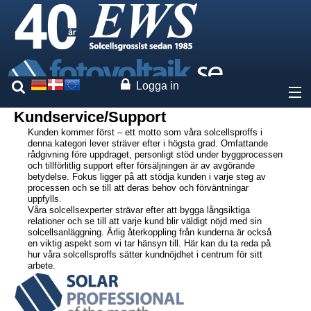
Logga in
Kundservice/Support
Om oss
Kunden kommer först – ett motto som våra solcellsproffs i
denna kategori lever sträver efter i högsta grad. Omfattande
rådgivning före uppdraget, personligt stöd under byggprocessen
Priser
och tillförlitlig support efter försäljningen är av avgörande
betydelse. Fokus ligger på att stödja kunden i varje steg av
processen och se till att deras behov och förväntningar
Vaara märken
uppfylls.
Våra solcellsexperter strävar efter att bygga långsiktiga
relationer och se till att varje kund blir väldigt nöjd med sin
Tjänster
solcellsanläggning. Ärlig återkoppling från kunderna är också
en viktig aspekt som vi tar hänsyn till. Här kan du ta reda på
hur våra solcellsproffs sätter kundnöjdhet i centrum för sitt
arbete.
Anläggningsprojektering
Systemräknare
Hemsidakonfigurator