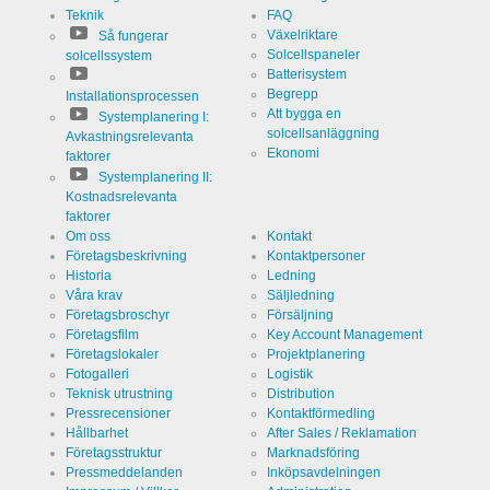
Teknik
FAQ
Växelriktare
Så fungerar
Solcellspaneler
solcellssystem
Batterisystem
Begrepp
Installationsprocessen
Att bygga en
Systemplanering I:
solcellsanläggning
Avkastningsrelevanta
Ekonomi
faktorer
Systemplanering II:
Kostnadsrelevanta
faktorer
Om oss
Kontakt
Företagsbeskrivning
Kontaktpersoner
Historia
Ledning
Våra krav
Säljledning
Företagsbroschyr
Försäljning
Företagsfilm
Key Account Management
Företagslokaler
Projektplanering
Fotogalleri
Logistik
Teknisk utrustning
Distribution
Pressrecensioner
Kontaktförmedling
Hållbarhet
After Sales / Reklamation
Företagsstruktur
Marknadsföring
Pressmeddelanden
Inköpsavdelningen