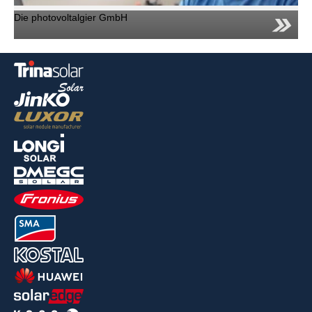
Die photovoltalgier GmbH