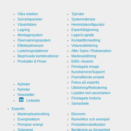
Våra märken
Tjänster
Solcellspaneler
Systemräknare
Växelriktare
Hemsidakonfigurator
Lagring
Expertrådgivning
Montagesystem
Lager/Logistik
Övervakningssystem
Kontaktförmedling
Effektoptimerare
Vidareutbildning
Laddningsstationer
After Sales / Reklamation
Beprövade kombinationer
Marknadsföring
Produkter & Priser
EWS–Awards
Företagets image
Kundservice/Support
Framstående projekt
Fokus på expertis
Nyheter
Utbildning/Rekrytering
Nyheter
Lojalitet mot varumärken
Newsletter
Företagets historia
Linkedin
Samarbete
Expertis
Marknadsutveckling
Ekonomi
Energisektorn
Ramvillkor och exempel
Förnybar energi
Produktionskalkylator
Solenergi
Beräkning av lönsamhet