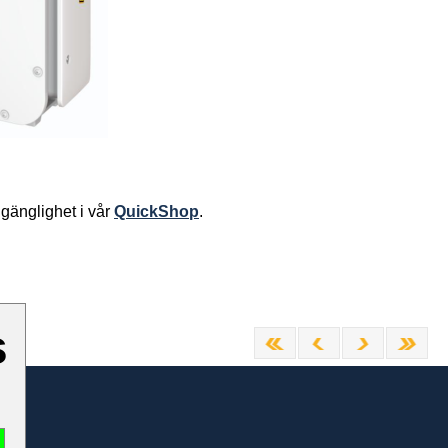
llgänglighet i vår
QuickShop
.
s