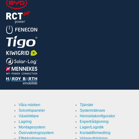
Våra märken
Tjänster
Solcellspaneler
Systemräknare
Växelriktare
Hemsidakonfigurator
Lagring
Expertrådgivning
Montagesystem
Lager/Logistik
Övervakningssystem
Kontaktförmedling
Effektoptimerare
Vidareutbildning