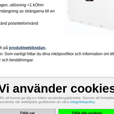
ingen, utlösning <1 kOhm
ängning av strängarna till en
vänd polaritet/omvänd
h på
produktwebbsidan
.
ger. Som vanligt hittar du dina inköpsvillkor och information om ti
 och beställningar.
Vi använder cookie
Cookies som är nödvändiga för att webbplatsen ska fungera:
Namn
för att kunna ge dig en bättre användarupplevelse. Genom att fortsätta
PHP
Session
använda vår webbplats godkänner du våra
integritetspolicy
.
Cookie
Värd
EWS GmbH
& Co. KG
Tillåt val
Tillåt alla cookies