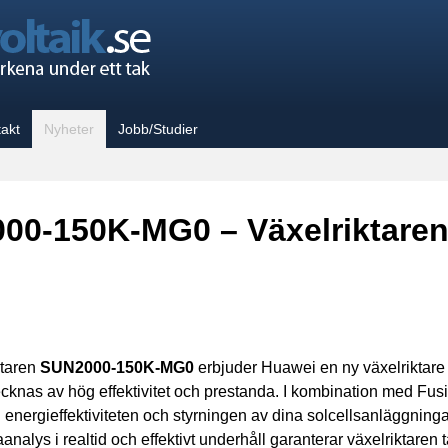
akt
Nyheter
Jobb/Studier
00-150K-MG0 – Växelriktaren
ktaren
SUN2000-150K-MG0
erbjuder Huawei en ny växelriktare 
knas av hög effektivitet och prestanda. I kombination med Fu
n energieffektiviteten och styrningen av dina solcellsanläggninga
analys i realtid och effektivt underhåll garanterar växelriktar