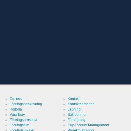
Om oss
Kontakt
Företagsbeskrivning
Kontaktpersoner
Historia
Ledning
Våra krav
Säljledning
Företagsbroschyr
Försäljning
Företagsfilm
Key Account Management
Företagslokaler
Projektplanering