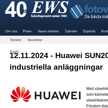
Om oss
Priser
Vaara märken
Tjänster
Expertis
Kont
Nyheter
Newsletter
EWS
12.11.2024 - Huawei SUN20
industriella anläggningar
Med växelri
som kännetec
växelriktare
Förutom data