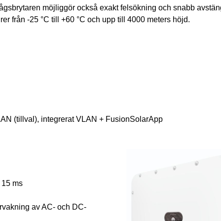
usbågsbrytaren möjliggör också exakt felsökning och snabb avstän
rer från -25 °C till +60 °C och upp till 4000 meters höjd.
AN (tillval), integrerat VLAN + FusionSolarApp
m 15 ms
rvakning av AC- och DC-