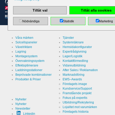
PHP
Session
Cookie
Tillåt val
Tillåt alla cookies
Värd
EWS GmbH
& Co. KG
Nödvändiga
Statistik
Marketing
Kategori
Skydd
kontaktformular
/
kräppostskydd
Namn
PHPSESSID
Våra märken
Tjänster
Solcellspaneler
Systemräknare
Varaktighet
undefined
Växelriktare
Hemsidakonfigurator
Lagring
Expertrådgivning
Montagesystem
Lager/Logistik
Övervakningssystem
Kontaktförmedling
Namn
Lagring av
Effektoptimerare
Vidareutbildning
cookies
Laddningsstationer
After Sales / Reklamation
Beslutscookie
Värd
Beprövade kombinationer
Marknadsföring
EWS GmbH
& Co. KG
Produkter & Priser
EWS–Awards
Företagets image
Kategori
Lagrar
Kundservice/Support
besökarens
Framstående projekt
inställningar
för lagring
Namn
Fokus på expertis
ews
Nyheter
av cookies.
Utbildning/Rekrytering
Nyheter
Lojalitet mot varumärken
Newsletter
Varaktighet
1 år
Företagets historia
Linkedin