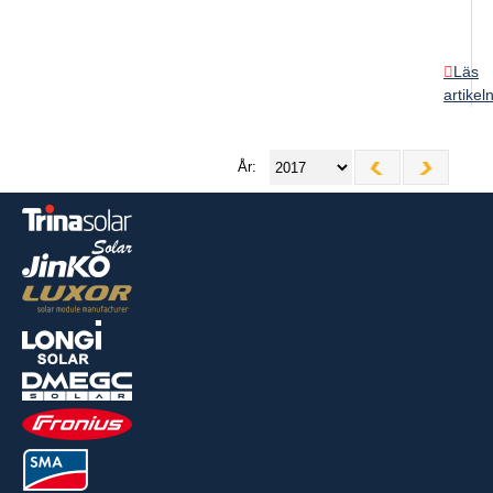
Läs
artikel
År: