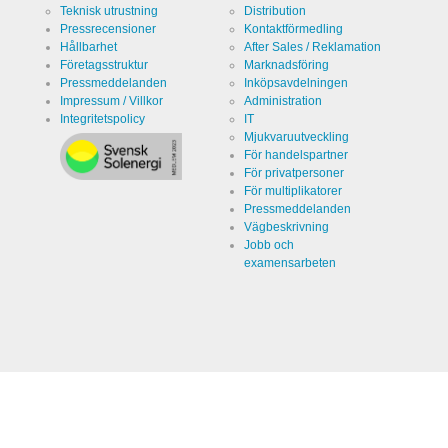
Teknisk utrustning
Distribution
Namn
LinkedIn
Pressrecensioner
Kontaktförmedling
Hållbarhet
After Sales / Reklamation
Värd
Företagsstruktur
Marknadsföring
LinkedIn
Corporation
Pressmeddelanden
Inköpsavdelningen
Impressum / Villkor
Administration
Kategori
Cookie från
Integritetspolicy
IT
LinkedIn för
webbplatsanalys.
Mjukvaruutveckling
Genererar
Namn
linkedin
För handelspartner
statistiska
För privatpersoner
uppgifter
om hur
För multiplikatorer
Varaktighet
2 år
besökaren
Pressmeddelanden
använder
webbplatsen.
Vägbeskrivning
Jobb och
examensarbeten
Infos schließen