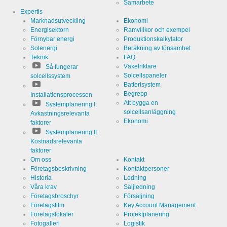
Samarbete
Expertis
Marknadsutveckling
Ekonomi
Energisektorn
Ramvillkor och exempel
Förnybar energi
Produktionskalkylator
Cookies som är nödvändiga för att kunna utvärdera användarati
Solenergi
Beräkning av lönsamhet
Teknik
FAQ
Namn
Google
Växelriktare
Så fungerar
Analytics
Solcellspaneler
solcellssystem
Batterisystem
Värd
Google
LLC
Begrepp
Installationsprocessen
Att bygga en
Systemplanering I:
Kategori
Cookie från
solcellsanläggning
Avkastningsrelevanta
Google för
Ekonomi
webbplatsanalys.
faktorer
Genererar
Namn
_ga,_gid
Systemplanering II:
statistiska
Kostnadsrelevanta
uppgifter
om hur
faktorer
Varaktighet
2 år
besökaren
Om oss
Kontakt
använder
webbplatsen.
Företagsbeskrivning
Kontaktpersoner
Historia
Ledning
Våra krav
Säljledning
Företagsbroschyr
Försäljning
Företagsfilm
Key Account Management
Cookies som är nödvändiga för att kunna utvärdera använda
Företagslokaler
Projektplanering
beteende:
Fotogalleri
Logistik